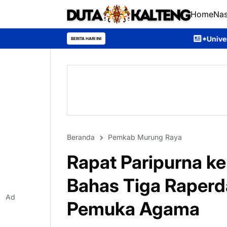
Home
Nas
*Universitas Palangka Raya Pe
BERITA HARI INI
Beranda
Pemkab Murung Raya
Rapat Paripurna k
Bahas Tiga Raperda
Ad
Pemuka Agama