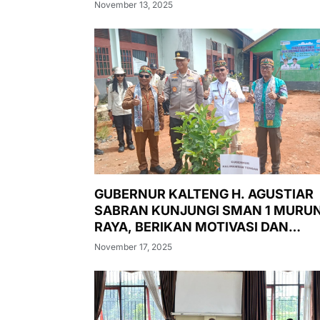
GUBERNUR KALTENG H. AGUSTIAR
SABRAN KUNJUNGI SMAN 1 MURU
RAYA, BERIKAN MOTIVASI DAN
LUNCURKAN PASAR MURAH,
November 17, 2025
PENANAMAN POHON, DAN
PEMERIKSAAN KESEHATAN GRATIS