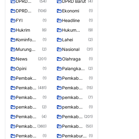
DPRD
DPRD Barut
(54)
(4)
Barito
DPRD
Ekonomi
(106)
(1)
Utara
Murung
FYI
Headline
(1)
(1)
Raya
Hukrim
Hukum
(6)
(9)
Kriminal
Kominfo
Lahei
(1)
(2)
Barut
Murung
Nasional
(2)
(31)
Raya
News
Olahraga
(201)
(1)
Opini
Palangka
(1)
(2)
Raya
Pembak
Pemkab
(1)
(1)
Murung raya
Barito Utar
Pemkab
Pemkab
(481)
(15)
Barito
Barut
Pemkab
pemkab
(1)
(7)
Utara
Murung ray
murung raya
pemkab
pemkab
(2)
(1)
Murung raya
Murung
Pemkab
Pemkab
(4)
(201)
Raya
murung raya
Murung
Pemkab
Pemkab
(360)
(50)
raya
Murung
Murung
Pemkab
Pemkaburun
(1)
(1)