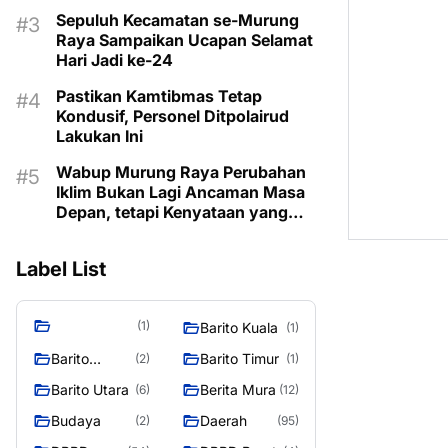
Sepuluh Kecamatan se-Murung
Raya Sampaikan Ucapan Selamat
Hari Jadi ke-24
Pastikan Kamtibmas Tetap
Kondusif, Personel Ditpolairud
Lakukan Ini
Wabup Murung Raya Perubahan
Iklim Bukan Lagi Ancaman Masa
Depan, tetapi Kenyataan yang
Harus Dihadapi
Label List
(1)
Barito Kuala
(1)
Barito
Barito Timur
(2)
(1)
Selatan
Barito Utara
Berita Mura
(6)
(12)
Budaya
Daerah
(2)
(95)