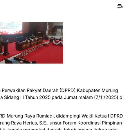
Perwakilan Rakyat Daerah (DPRD) Kabupaten Murung
 Sidang III Tahun 2025 pada Jumat malam (7/11/2025) di
PRD Murung Raya Rumiadi, didampingi Wakil Ketua I DPRD
urung Raya Herius, S.E., unsur Forum Koordinasi Pimpinan
tik, kepala perangkat daerah, tokoh agama, tokoh adat,