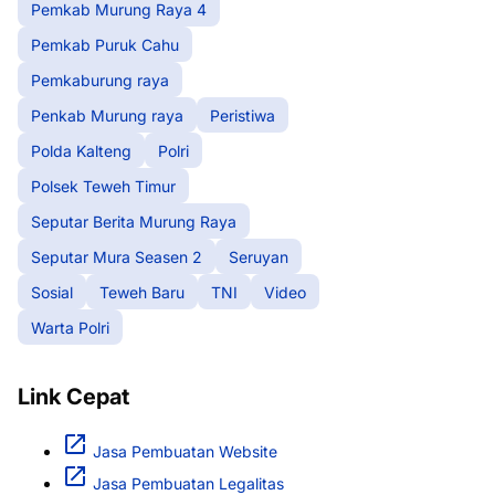
Pemkab Murung Raya 4
Pemkab Puruk Cahu
Pemkaburung raya
Penkab Murung raya
Peristiwa
Polda Kalteng
Polri
Polsek Teweh Timur
Seputar Berita Murung Raya
Seputar Mura Seasen 2
Seruyan
Sosial
Teweh Baru
TNI
Video
Warta Polri
Link Cepat
Jasa Pembuatan Website
Jasa Pembuatan Legalitas