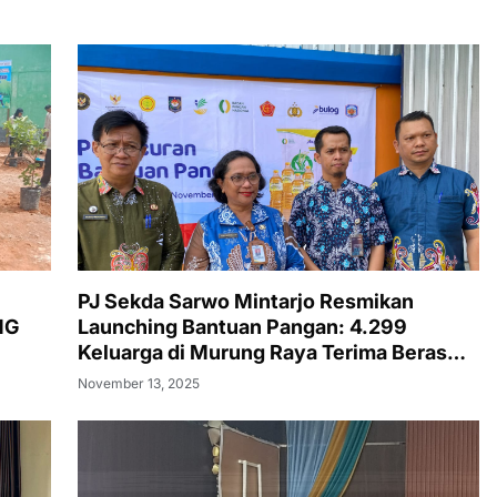
PJ Sekda Sarwo Mintarjo Resmikan
NG
Launching Bantuan Pangan: 4.299
Keluarga di Murung Raya Terima Beras
dan Minyak Goreng
November 13, 2025