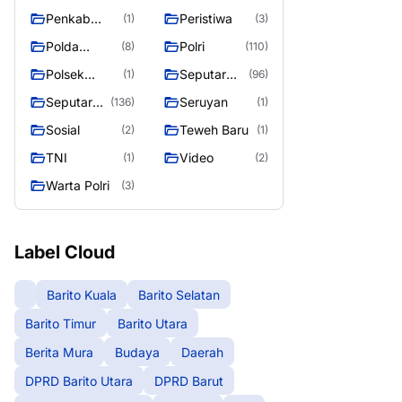
Raya
Raya 4
Puruk Cahu
g raya
Penkab
Peristiwa
(1)
(3)
Murung raya
Polda
Polri
(8)
(110)
Kalteng
Polsek
Seputar
(1)
(96)
Teweh Timur
Berita
Seputar
Seruyan
(136)
(1)
Murung
Mura
Sosial
Teweh Baru
(2)
(1)
Raya
Seasen 2
TNI
Video
(1)
(2)
Warta Polri
(3)
Label Cloud
Barito Kuala
Barito Selatan
Barito Timur
Barito Utara
Berita Mura
Budaya
Daerah
DPRD Barito Utara
DPRD Barut