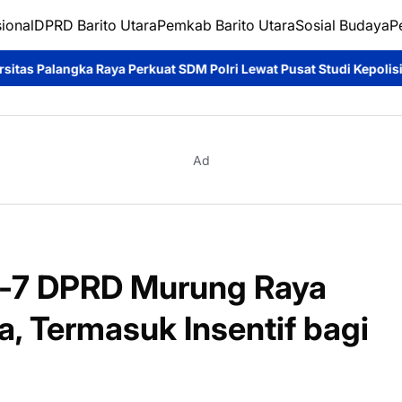
ional
DPRD Barito Utara
Pemkab Barito Utara
Sosial Budaya
P
rkuat SDM Polri Lewat Pusat Studi Kepolisian*
Ditpolairud Pol
Ad
e-7 DPRD Murung Raya
, Termasuk Insentif bagi