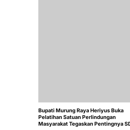
Bupati Murung Raya Heriyus Buka
Pelatihan Satuan Perlindungan
Masyarakat Tegaskan Pentingnya 
Tangguh dan Profesional Hadapi
November 13, 2025
Tantangan Keamanan Daerah