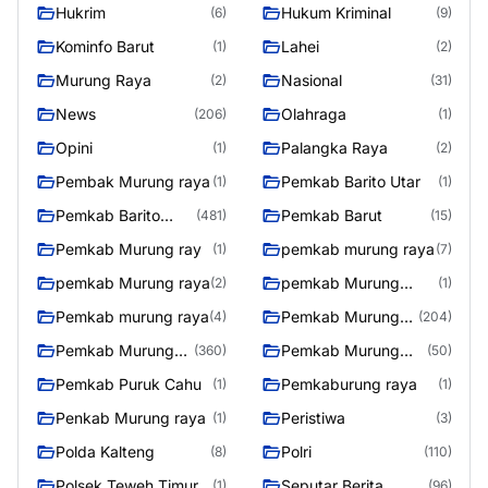
Hukrim
Hukum Kriminal
(6)
(9)
Kominfo Barut
Lahei
(1)
(2)
Murung Raya
Nasional
(2)
(31)
News
Olahraga
(206)
(1)
Opini
Palangka Raya
(1)
(2)
Pembak Murung raya
Pemkab Barito Utar
(1)
(1)
Pemkab Barito
Pemkab Barut
(481)
(15)
Utara
Pemkab Murung ray
pemkab murung raya
(1)
(7)
pemkab Murung raya
pemkab Murung
(2)
(1)
Raya
Pemkab murung raya
Pemkab Murung
(4)
(204)
raya
Pemkab Murung
Pemkab Murung
(360)
(50)
Raya
Raya 4
Pemkab Puruk Cahu
Pemkaburung raya
(1)
(1)
Penkab Murung raya
Peristiwa
(1)
(3)
Polda Kalteng
Polri
(8)
(110)
Polsek Teweh Timur
Seputar Berita
(1)
(96)