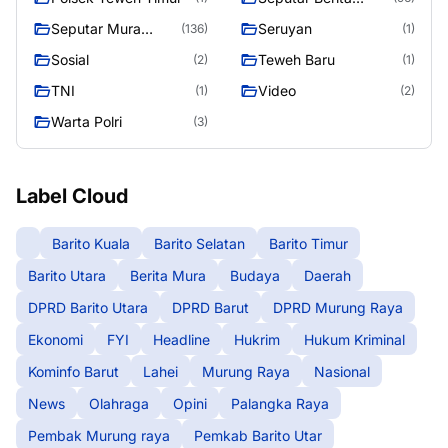
Murung Raya
Seputar Mura
Seruyan
(136)
(1)
Seasen 2
Sosial
Teweh Baru
(2)
(1)
TNI
Video
(1)
(2)
Warta Polri
(3)
Label Cloud
Barito Kuala
Barito Selatan
Barito Timur
Barito Utara
Berita Mura
Budaya
Daerah
DPRD Barito Utara
DPRD Barut
DPRD Murung Raya
Ekonomi
FYI
Headline
Hukrim
Hukum Kriminal
Kominfo Barut
Lahei
Murung Raya
Nasional
News
Olahraga
Opini
Palangka Raya
Pembak Murung raya
Pemkab Barito Utar