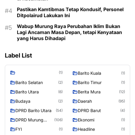
Pastikan Kamtibmas Tetap Kondusif, Personel
Ditpolairud Lakukan Ini
Wabup Murung Raya Perubahan Iklim Bukan
Lagi Ancaman Masa Depan, tetapi Kenyataan
yang Harus Dihadapi
Label List
(1)
Barito Kuala
(1)
Barito Selatan
Barito Timur
(2)
(1)
Barito Utara
Berita Mura
(6)
(12)
Budaya
Daerah
(2)
(95)
DPRD Barito Utara
DPRD Barut
(54)
(4)
DPRD Murung
Ekonomi
(106)
(1)
Raya
FYI
Headline
(1)
(1)