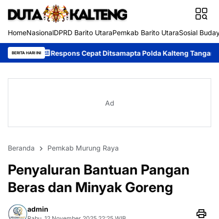
Home
Nasional
DPRD Barito Utara
Pemkab Barito Utara
Sosial Buda
pons Cepat Ditsamapta Polda Kalteng Tangani Karhutla di Palang
BERITA HARI INI
Ad
Beranda
Pemkab Murung Raya
Penyaluran Bantuan Pangan
Beras dan Minyak Goreng
admin
Rabu, 12 November 2025 22:25 WIB