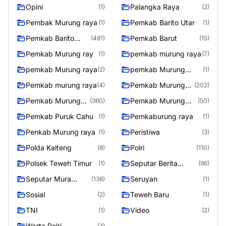
Opini
Palangka Raya
(1)
(2)
Pembak Murung raya
Pemkab Barito Utar
(1)
(1)
Pemkab Barito
Pemkab Barut
(481)
(15)
Utara
Pemkab Murung ray
pemkab murung raya
(1)
(7)
pemkab Murung raya
pemkab Murung
(2)
(1)
Raya
Pemkab murung raya
Pemkab Murung
(4)
(202)
raya
Pemkab Murung
Pemkab Murung
(360)
(50)
Raya
Raya 4
Pemkab Puruk Cahu
Pemkaburung raya
(1)
(1)
Penkab Murung raya
Peristiwa
(1)
(3)
Polda Kalteng
Polri
(8)
(110)
Polsek Teweh Timur
Seputar Berita
(1)
(96)
Murung Raya
Seputar Mura
Seruyan
(136)
(1)
Seasen 2
Sosial
Teweh Baru
(2)
(1)
TNI
Video
(1)
(2)
Warta Polri
(3)