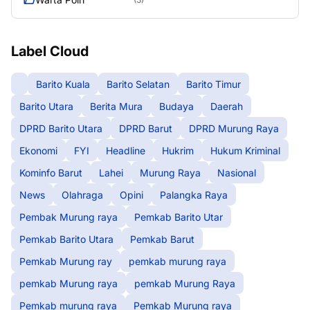
Label Cloud
Barito Kuala
Barito Selatan
Barito Timur
Barito Utara
Berita Mura
Budaya
Daerah
DPRD Barito Utara
DPRD Barut
DPRD Murung Raya
Ekonomi
FYI
Headline
Hukrim
Hukum Kriminal
Kominfo Barut
Lahei
Murung Raya
Nasional
News
Olahraga
Opini
Palangka Raya
Pembak Murung raya
Pemkab Barito Utar
Pemkab Barito Utara
Pemkab Barut
Pemkab Murung ray
pemkab murung raya
pemkab Murung raya
pemkab Murung Raya
Pemkab murung raya
Pemkab Murung raya