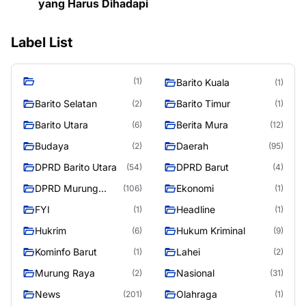
yang Harus Dihadapi
Label List
(1)
Barito Kuala
(1)
Barito Selatan
Barito Timur
(2)
(1)
Barito Utara
Berita Mura
(6)
(12)
Budaya
Daerah
(2)
(95)
DPRD Barito Utara
DPRD Barut
(54)
(4)
DPRD Murung
Ekonomi
(106)
(1)
Raya
FYI
Headline
(1)
(1)
Hukrim
Hukum Kriminal
(6)
(9)
Kominfo Barut
Lahei
(1)
(2)
Murung Raya
Nasional
(2)
(31)
News
Olahraga
(201)
(1)