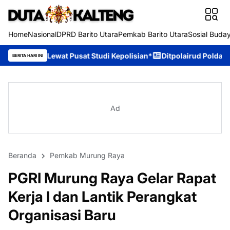
Home
Nasional
DPRD Barito Utara
Pemkab Barito Utara
Sosial Buda
at Pusat Studi Kepolisian*
Ditpolairud Polda Kalteng Sambangi
BERITA HARI INI
Ad
Beranda
Pemkab Murung Raya
PGRI Murung Raya Gelar Rapat
Kerja I dan Lantik Perangkat
Organisasi Baru