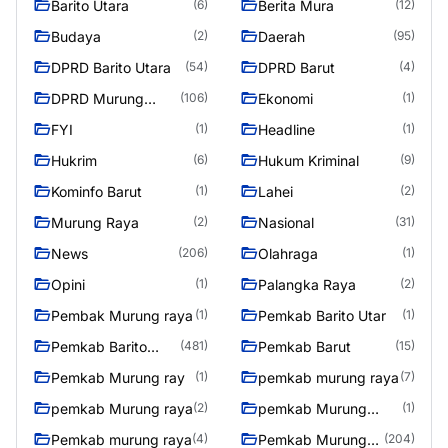
Barito Utara
Berita Mura
(6)
(12)
Budaya
Daerah
(2)
(95)
DPRD Barito Utara
DPRD Barut
(54)
(4)
DPRD Murung
Ekonomi
(106)
(1)
Raya
FYI
Headline
(1)
(1)
Hukrim
Hukum Kriminal
(6)
(9)
Kominfo Barut
Lahei
(1)
(2)
Murung Raya
Nasional
(2)
(31)
News
Olahraga
(206)
(1)
Opini
Palangka Raya
(1)
(2)
Pembak Murung raya
Pemkab Barito Utar
(1)
(1)
Pemkab Barito
Pemkab Barut
(481)
(15)
Utara
Pemkab Murung ray
pemkab murung raya
(1)
(7)
pemkab Murung raya
pemkab Murung
(2)
(1)
Raya
Pemkab murung raya
Pemkab Murung
(4)
(204)