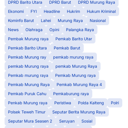
DPRD Barito Utara
DPRD Barut
DPRD Murung Raya
Ekonomi
FYI
Headline
Hukrim
Hukum Kriminal
Kominfo Barut
Lahei
Murung Raya
Nasional
News
Olahraga
Opini
Palangka Raya
Pembak Murung raya
Pemkab Barito Utar
Pemkab Barito Utara
Pemkab Barut
Pemkab Murung ray
pemkab murung raya
pemkab Murung raya
pemkab Murung Raya
Pemkab murung raya
Pemkab Murung raya
Pemkab Murung Raya
Pemkab Murung Raya 4
Pemkab Puruk Cahu
Pemkaburung raya
Penkab Murung raya
Peristiwa
Polda Kalteng
Polri
Polsek Teweh Timur
Seputar Berita Murung Raya
Seputar Mura Seasen 2
Seruyan
Sosial