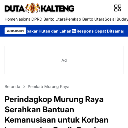
Home
Nasional
DPRD Barito Utara
Pemkab Barito Utara
Sosial Buda
utan dan Lahan
Respons Cepat Ditsamapta Polda Kalteng Tangan
BERITA HARI INI
Ad
Beranda
Pemkab Murung Raya
Perindagkop Murung Raya
Serahkan Bantuan
Kemanusiaan untuk Korban