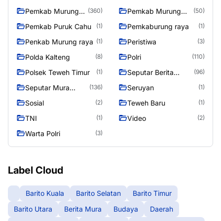
raya
Pemkab Murung
Pemkab Murung
(360)
(50)
Raya
Raya 4
Pemkab Puruk Cahu
Pemkaburung raya
(1)
(1)
Penkab Murung raya
Peristiwa
(1)
(3)
Polda Kalteng
Polri
(8)
(110)
Polsek Teweh Timur
Seputar Berita
(1)
(96)
Murung Raya
Seputar Mura
Seruyan
(136)
(1)
Seasen 2
Sosial
Teweh Baru
(2)
(1)
TNI
Video
(1)
(2)
Warta Polri
(3)
Label Cloud
Barito Kuala
Barito Selatan
Barito Timur
Barito Utara
Berita Mura
Budaya
Daerah