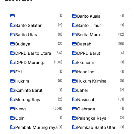
(1)
Barito Kuala
(1)
Barito Selatan
Barito Timur
(2)
(1)
Barito Utara
Berita Mura
(6)
(12)
Budaya
Daerah
(2)
(95)
DPRD Barito Utara
DPRD Barut
(54)
(4)
DPRD Murung
Ekonomi
(106)
(1)
Raya
FYI
Headline
(1)
(1)
Hukrim
Hukum Kriminal
(6)
(9)
Kominfo Barut
Lahei
(1)
(2)
Murung Raya
Nasional
(2)
(31)
News
Olahraga
(206)
(1)
Opini
Palangka Raya
(1)
(2)
Pembak Murung raya
Pemkab Barito Utar
(1)
(1)