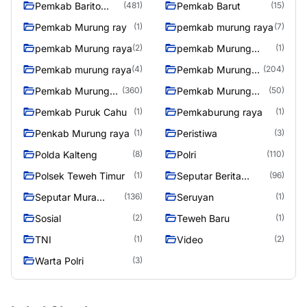
Pemkab Barito
Pemkab Barut
(481)
(15)
Utara
Pemkab Murung ray
pemkab murung raya
(1)
(7)
pemkab Murung raya
pemkab Murung
(2)
(1)
Raya
Pemkab murung raya
Pemkab Murung
(4)
(204)
raya
Pemkab Murung
Pemkab Murung
(360)
(50)
Raya
Raya 4
Pemkab Puruk Cahu
Pemkaburung raya
(1)
(1)
Penkab Murung raya
Peristiwa
(1)
(3)
Polda Kalteng
Polri
(8)
(110)
Polsek Teweh Timur
Seputar Berita
(1)
(96)
Murung Raya
Seputar Mura
Seruyan
(136)
(1)
Seasen 2
Sosial
Teweh Baru
(2)
(1)
TNI
Video
(1)
(2)
Warta Polri
(3)