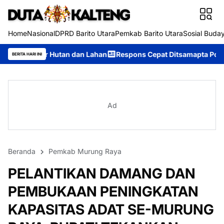
Home
Nasional
DPRD Barito Utara
Pemkab Barito Utara
Sosial Buda
 dan Lahan
Respons Cepat Ditsamapta Polda Kalteng Tangani Ka
BERITA HARI INI
Ad
Beranda
Pemkab Murung Raya
PELANTIKAN DAMANG DAN
PEMBUKAAN PENINGKATAN
KAPASITAS ADAT SE-MURUNG