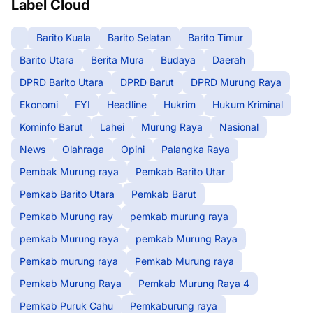
Label Cloud
Barito Kuala
Barito Selatan
Barito Timur
Barito Utara
Berita Mura
Budaya
Daerah
DPRD Barito Utara
DPRD Barut
DPRD Murung Raya
Ekonomi
FYI
Headline
Hukrim
Hukum Kriminal
Kominfo Barut
Lahei
Murung Raya
Nasional
News
Olahraga
Opini
Palangka Raya
Pembak Murung raya
Pemkab Barito Utar
Pemkab Barito Utara
Pemkab Barut
Pemkab Murung ray
pemkab murung raya
pemkab Murung raya
pemkab Murung Raya
Pemkab murung raya
Pemkab Murung raya
Pemkab Murung Raya
Pemkab Murung Raya 4
Pemkab Puruk Cahu
Pemkaburung raya