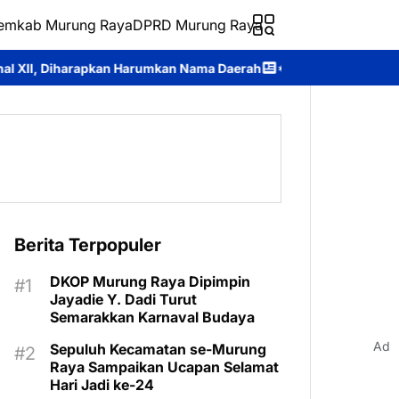
emkab Murung Raya
DPRD Murung Raya
rumkan Nama Daerah
*Universitas Palangka Raya Perkuat SDM Pol
Berita Terpopuler
DKOP Murung Raya Dipimpin
Jayadie Y. Dadi Turut
Semarakkan Karnaval Budaya
Ad
Sepuluh Kecamatan se-Murung
Raya Sampaikan Ucapan Selamat
Hari Jadi ke-24