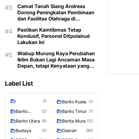
Camat Tanah Siang Andreas
Dorong Peningkatan Pembinaan
dan Fasilitas Olahraga di
Kecamatan
Pastikan Kamtibmas Tetap
Kondusif, Personel Ditpolairud
Lakukan Ini
Wabup Murung Raya Perubahan
Iklim Bukan Lagi Ancaman Masa
Depan, tetapi Kenyataan yang
Harus Dihadapi
Label List
(1)
Barito Kuala
(1)
Barito
Barito Timur
(2)
(1)
Selatan
Barito Utara
Berita Mura
(6)
(12)
Budaya
Daerah
(2)
(95)