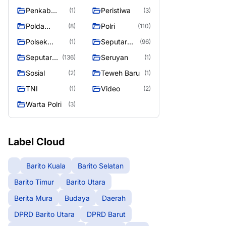
Raya
Raya 4
Puruk Cahu
g raya
Penkab
Peristiwa
(1)
(3)
Murung raya
Polda
Polri
(8)
(110)
Kalteng
Polsek
Seputar
(1)
(96)
Teweh Timur
Berita
Seputar
Seruyan
(136)
(1)
Murung
Mura
Sosial
Teweh Baru
(2)
(1)
Raya
Seasen 2
TNI
Video
(1)
(2)
Warta Polri
(3)
Label Cloud
Barito Kuala
Barito Selatan
Barito Timur
Barito Utara
Berita Mura
Budaya
Daerah
DPRD Barito Utara
DPRD Barut