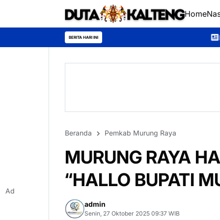
Home
Nas
Kontingen Pramuka Mur
BERITA HARI INI
Beranda
Pemkab Murung Raya
MURUNG RAYA HAD
“HALLO BUPATI M
Ad
admin
Senin, 27 Oktober 2025 09:37 WIB