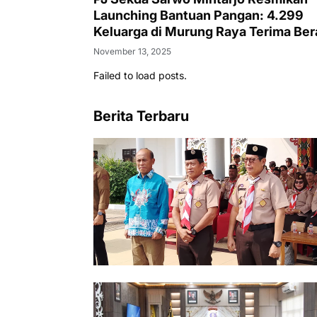
Launching Bantuan Pangan: 4.299
Keluarga di Murung Raya Terima Ber
dan Minyak Goreng
November 13, 2025
Failed to load posts.
Berita Terbaru