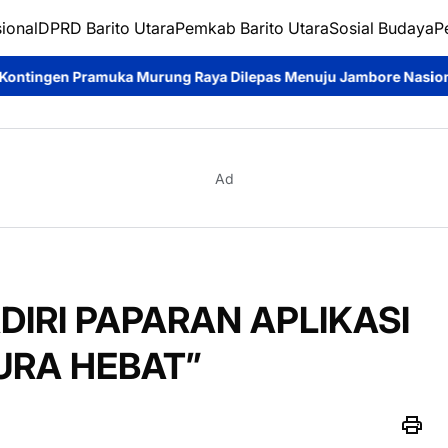
ional
DPRD Barito Utara
Pemkab Barito Utara
Sosial Budaya
P
ung Raya Dilepas Menuju Jambore Nasional XII, Diharapkan Ha
Ad
IRI PAPARAN APLIKASI
URA HEBAT”