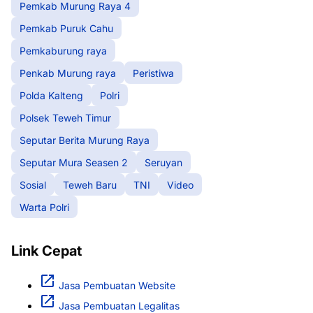
Pemkab Murung Raya 4
Pemkab Puruk Cahu
Pemkaburung raya
Penkab Murung raya
Peristiwa
Polda Kalteng
Polri
Polsek Teweh Timur
Seputar Berita Murung Raya
Seputar Mura Seasen 2
Seruyan
Sosial
Teweh Baru
TNI
Video
Warta Polri
Link Cepat
Jasa Pembuatan Website
Jasa Pembuatan Legalitas