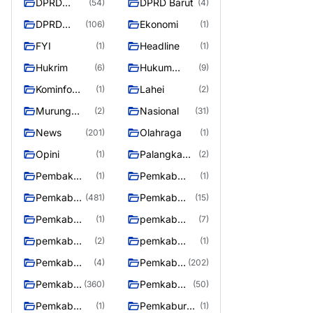
DPRD
DPRD Barut
(54)
(4)
Barito
DPRD
Ekonomi
(106)
(1)
Utara
Murung
FYI
Headline
(1)
(1)
Raya
Hukrim
Hukum
(6)
(9)
Kriminal
Kominfo
Lahei
(1)
(2)
Barut
Murung
Nasional
(2)
(31)
Raya
News
Olahraga
(201)
(1)
Opini
Palangka
(1)
(2)
Raya
Pembak
Pemkab
(1)
(1)
Murung raya
Barito Utar
Pemkab
Pemkab
(481)
(15)
Barito
Barut
Pemkab
pemkab
(1)
(7)
Utara
Murung ray
murung raya
pemkab
pemkab
(2)
(1)
Murung raya
Murung
Pemkab
Pemkab
(4)
(202)
Raya
murung raya
Murung
Pemkab
Pemkab
(360)
(50)
raya
Murung
Murung
Pemkab
Pemkaburun
(1)
(1)