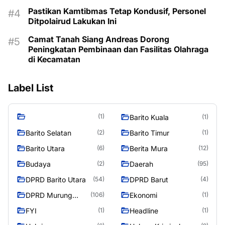
Pastikan Kamtibmas Tetap Kondusif, Personel
Ditpolairud Lakukan Ini
Camat Tanah Siang Andreas Dorong
Peningkatan Pembinaan dan Fasilitas Olahraga
di Kecamatan
Label List
(1)
Barito Kuala
(1)
Barito Selatan
Barito Timur
(2)
(1)
Barito Utara
Berita Mura
(6)
(12)
Budaya
Daerah
(2)
(95)
DPRD Barito Utara
DPRD Barut
(54)
(4)
DPRD Murung
Ekonomi
(106)
(1)
Raya
FYI
Headline
(1)
(1)