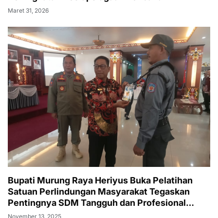
Maret 31, 2026
Bupati Murung Raya Heriyus Buka Pelatihan
Satuan Perlindungan Masyarakat Tegaskan
Pentingnya SDM Tangguh dan Profesional
Hadapi Tantangan Keamanan Daerah
November 13, 2025