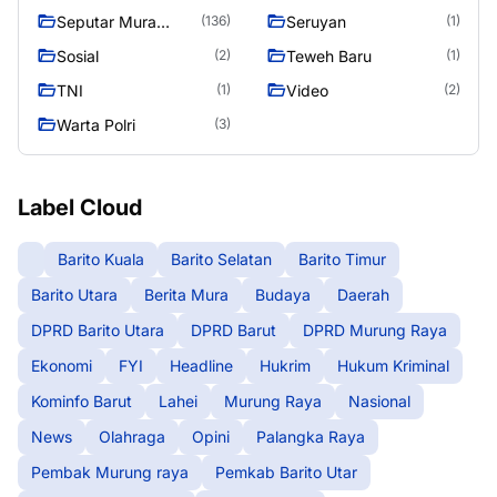
Murung Raya
Seputar Mura
Seruyan
(136)
(1)
Seasen 2
Sosial
Teweh Baru
(2)
(1)
TNI
Video
(1)
(2)
Warta Polri
(3)
Label Cloud
Barito Kuala
Barito Selatan
Barito Timur
Barito Utara
Berita Mura
Budaya
Daerah
DPRD Barito Utara
DPRD Barut
DPRD Murung Raya
Ekonomi
FYI
Headline
Hukrim
Hukum Kriminal
Kominfo Barut
Lahei
Murung Raya
Nasional
News
Olahraga
Opini
Palangka Raya
Pembak Murung raya
Pemkab Barito Utar