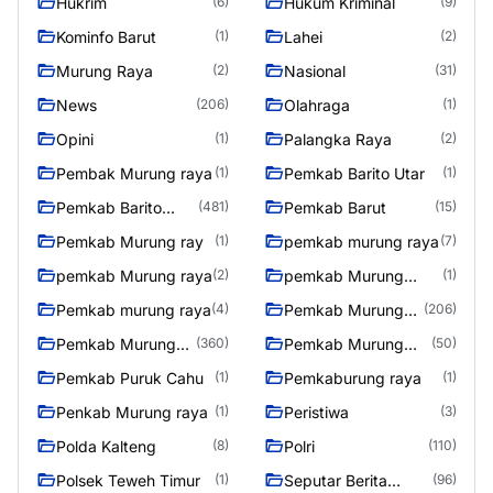
Hukrim
Hukum Kriminal
(6)
(9)
Kominfo Barut
Lahei
(1)
(2)
Murung Raya
Nasional
(2)
(31)
News
Olahraga
(206)
(1)
Opini
Palangka Raya
(1)
(2)
Pembak Murung raya
Pemkab Barito Utar
(1)
(1)
Pemkab Barito
Pemkab Barut
(481)
(15)
Utara
Pemkab Murung ray
pemkab murung raya
(1)
(7)
pemkab Murung raya
pemkab Murung
(2)
(1)
Raya
Pemkab murung raya
Pemkab Murung
(4)
(206)
raya
Pemkab Murung
Pemkab Murung
(360)
(50)
Raya
Raya 4
Pemkab Puruk Cahu
Pemkaburung raya
(1)
(1)
Penkab Murung raya
Peristiwa
(1)
(3)
Polda Kalteng
Polri
(8)
(110)
Polsek Teweh Timur
Seputar Berita
(1)
(96)