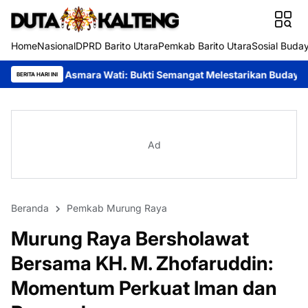
Home
Nasional
DPRD Barito Utara
Pemkab Barito Utara
Sosial Buda
a Wati: Bukti Semangat Melestarikan Budaya
Festival Budaya T
BERITA HARI INI
Ad
Beranda
Pemkab Murung Raya
Murung Raya Bersholawat
Bersama KH. M. Zhofaruddin:
Momentum Perkuat Iman dan