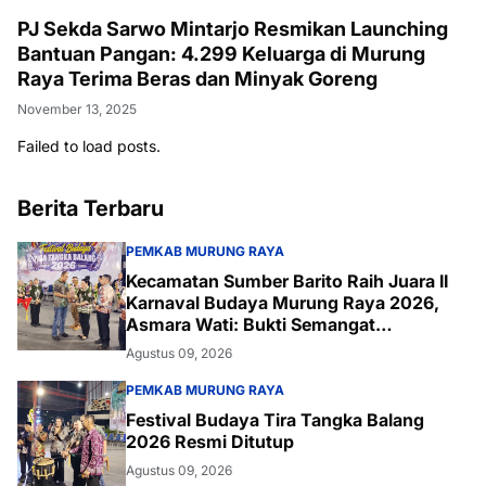
PJ Sekda Sarwo Mintarjo Resmikan Launching
Bantuan Pangan: 4.299 Keluarga di Murung
Raya Terima Beras dan Minyak Goreng
November 13, 2025
Failed to load posts.
Berita Terbaru
PEMKAB MURUNG RAYA
Kecamatan Sumber Barito Raih Juara II
Karnaval Budaya Murung Raya 2026,
Asmara Wati: Bukti Semangat
Melestarikan Budaya
Agustus 09, 2026
PEMKAB MURUNG RAYA
Festival Budaya Tira Tangka Balang
2026 Resmi Ditutup
Agustus 09, 2026