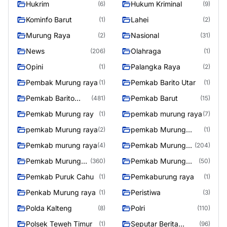
Hukrim
Hukum Kriminal
(6)
(9)
Kominfo Barut
Lahei
(1)
(2)
Murung Raya
Nasional
(2)
(31)
News
Olahraga
(206)
(1)
Opini
Palangka Raya
(1)
(2)
Pembak Murung raya
Pemkab Barito Utar
(1)
(1)
Pemkab Barito
Pemkab Barut
(481)
(15)
Utara
Pemkab Murung ray
pemkab murung raya
(1)
(7)
pemkab Murung raya
pemkab Murung
(2)
(1)
Raya
Pemkab murung raya
Pemkab Murung
(4)
(204)
raya
Pemkab Murung
Pemkab Murung
(360)
(50)
Raya
Raya 4
Pemkab Puruk Cahu
Pemkaburung raya
(1)
(1)
Penkab Murung raya
Peristiwa
(1)
(3)
Polda Kalteng
Polri
(8)
(110)
Polsek Teweh Timur
Seputar Berita
(1)
(96)