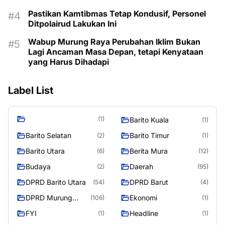
Pastikan Kamtibmas Tetap Kondusif, Personel
Ditpolairud Lakukan Ini
Wabup Murung Raya Perubahan Iklim Bukan
Lagi Ancaman Masa Depan, tetapi Kenyataan
yang Harus Dihadapi
Label List
(1)
Barito Kuala
(1)
Barito Selatan
Barito Timur
(2)
(1)
Barito Utara
Berita Mura
(6)
(12)
Budaya
Daerah
(2)
(95)
DPRD Barito Utara
DPRD Barut
(54)
(4)
DPRD Murung
Ekonomi
(106)
(1)
Raya
FYI
Headline
(1)
(1)