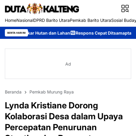
Home
Nasional
DPRD Barito Utara
Pemkab Barito Utara
Sosial Buda
tan dan Lahan
Respons Cepat Ditsamapta Polda Kalteng Tangani
BERITA HARI INI
Ad
Beranda
Pemkab Murung Raya
Lynda Kristiane Dorong
Kolaborasi Desa dalam Upaya
Percepatan Penurunan