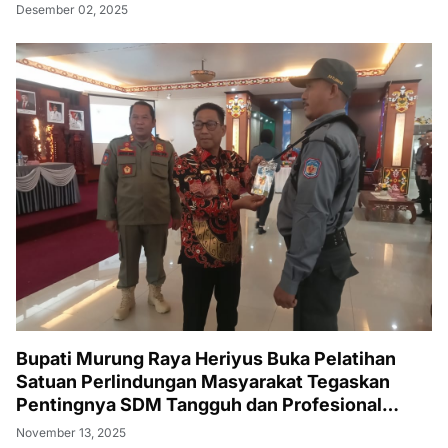
Desember 02, 2025
Bupati Murung Raya Heriyus Buka Pelatihan
Satuan Perlindungan Masyarakat Tegaskan
Pentingnya SDM Tangguh dan Profesional
Hadapi Tantangan Keamanan Daerah
November 13, 2025