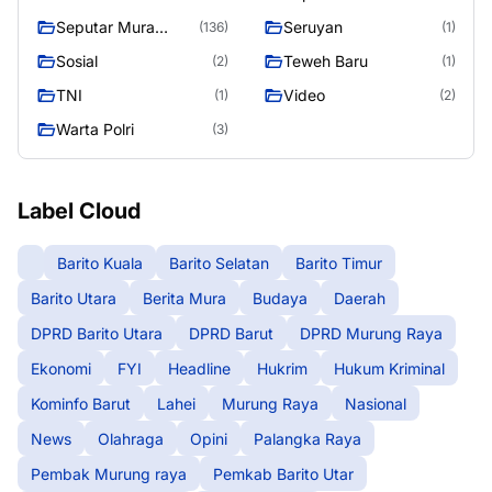
Murung Raya
Seputar Mura
Seruyan
(136)
(1)
Seasen 2
Sosial
Teweh Baru
(2)
(1)
TNI
Video
(1)
(2)
Warta Polri
(3)
Label Cloud
Barito Kuala
Barito Selatan
Barito Timur
Barito Utara
Berita Mura
Budaya
Daerah
DPRD Barito Utara
DPRD Barut
DPRD Murung Raya
Ekonomi
FYI
Headline
Hukrim
Hukum Kriminal
Kominfo Barut
Lahei
Murung Raya
Nasional
News
Olahraga
Opini
Palangka Raya
Pembak Murung raya
Pemkab Barito Utar