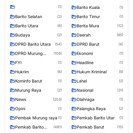
(1)
Barito Kuala
(1)
Barito Selatan
Barito Timur
(2)
(1)
Barito Utara
Berita Mura
(6)
(12)
Budaya
Daerah
(2)
(95)
DPRD Barito Utara
DPRD Barut
(54)
(4)
DPRD Murung
Ekonomi
(106)
(1)
Raya
FYI
Headline
(1)
(1)
Hukrim
Hukum Kriminal
(6)
(9)
Kominfo Barut
Lahei
(1)
(2)
Murung Raya
Nasional
(2)
(31)
News
Olahraga
(203)
(1)
Opini
Palangka Raya
(1)
(2)
Pembak Murung raya
Pemkab Barito Utar
(1)
(1)
Pemkab Barito
Pemkab Barut
(481)
(15)