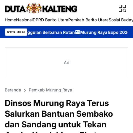
Home
Nasional
DPRD Barito Utara
Pemkab Barito Utara
Sosial Buda
n Berbahan Rotan
Murung Raya Expo 2026 Resmi Dibuka, Jadi 
BERITA HARI INI
Ad
Beranda
Pemkab Murung Raya
Dinsos Murung Raya Terus
Salurkan Bantuan Sembako
dan Sandang untuk Tekan