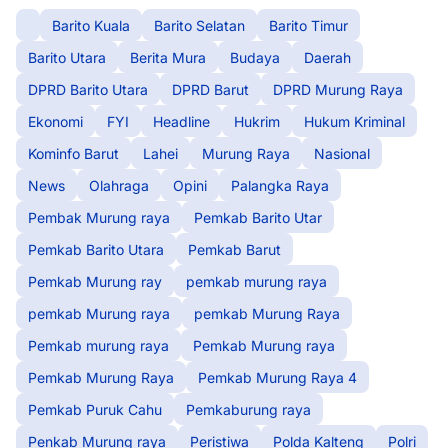
Barito Kuala
Barito Selatan
Barito Timur
Barito Utara
Berita Mura
Budaya
Daerah
DPRD Barito Utara
DPRD Barut
DPRD Murung Raya
Ekonomi
FYI
Headline
Hukrim
Hukum Kriminal
Kominfo Barut
Lahei
Murung Raya
Nasional
News
Olahraga
Opini
Palangka Raya
Pembak Murung raya
Pemkab Barito Utar
Pemkab Barito Utara
Pemkab Barut
Pemkab Murung ray
pemkab murung raya
pemkab Murung raya
pemkab Murung Raya
Pemkab murung raya
Pemkab Murung raya
Pemkab Murung Raya
Pemkab Murung Raya 4
Pemkab Puruk Cahu
Pemkaburung raya
Penkab Murung raya
Peristiwa
Polda Kalteng
Polri