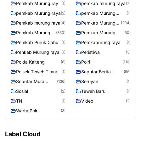
Utara
Pemkab Murung ray
pemkab murung raya
(1)
(7)
pemkab Murung raya
pemkab Murung
(2)
(1)
Raya
Pemkab murung raya
Pemkab Murung
(4)
(204)
raya
Pemkab Murung
Pemkab Murung
(360)
(50)
Raya
Raya 4
Pemkab Puruk Cahu
Pemkaburung raya
(1)
(1)
Penkab Murung raya
Peristiwa
(1)
(3)
Polda Kalteng
Polri
(8)
(110)
Polsek Teweh Timur
Seputar Berita
(1)
(96)
Murung Raya
Seputar Mura
Seruyan
(136)
(1)
Seasen 2
Sosial
Teweh Baru
(2)
(1)
TNI
Video
(1)
(2)
Warta Polri
(3)
Label Cloud