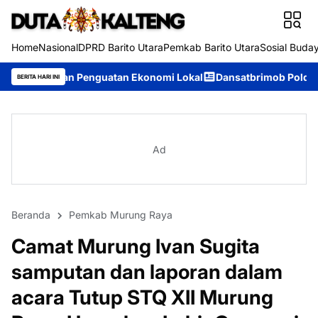
Home
Nasional
DPRD Barito Utara
Pemkab Barito Utara
Sosial Buda
nguatan Ekonomi Lokal
Dansatbrimob Polda Kalteng Pimpin Olah
BERITA HARI INI
Ad
Beranda
Pemkab Murung Raya
Camat Murung Ivan Sugita
samputan dan laporan dalam
acara Tutup STQ XII Murung