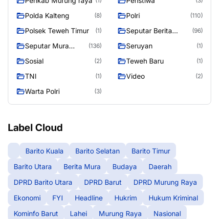
Penkab Murung raya
Peristiwa
(1)
(3)
Polda Kalteng
Polri
(8)
(110)
Polsek Teweh Timur
Seputar Berita
(1)
(96)
Murung Raya
Seputar Mura
Seruyan
(136)
(1)
Seasen 2
Sosial
Teweh Baru
(2)
(1)
TNI
Video
(1)
(2)
Warta Polri
(3)
Label Cloud
Barito Kuala
Barito Selatan
Barito Timur
Barito Utara
Berita Mura
Budaya
Daerah
DPRD Barito Utara
DPRD Barut
DPRD Murung Raya
Ekonomi
FYI
Headline
Hukrim
Hukum Kriminal
Kominfo Barut
Lahei
Murung Raya
Nasional