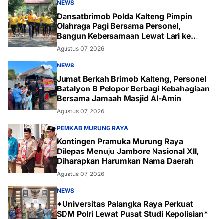
NEWS
Dansatbrimob Polda Kalteng Pimpin
Olahraga Pagi Bersama Personel,
Bangun Kebersamaan Lewat Lari ke
Bukit Baranahu
Agustus 07, 2026
NEWS
Jumat Berkah Brimob Kalteng, Personel
Batalyon B Pelopor Berbagi Kebahagiaan
Bersama Jamaah Masjid Al-Amin
Agustus 07, 2026
PEMKAB MURUNG RAYA
Kontingen Pramuka Murung Raya
Dilepas Menuju Jambore Nasional XII,
Diharapkan Harumkan Nama Daerah
Agustus 07, 2026
NEWS
*Universitas Palangka Raya Perkuat
SDM Polri Lewat Pusat Studi Kepolisian*