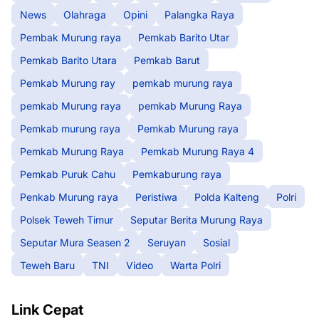
News
Olahraga
Opini
Palangka Raya
Pembak Murung raya
Pemkab Barito Utar
Pemkab Barito Utara
Pemkab Barut
Pemkab Murung ray
pemkab murung raya
pemkab Murung raya
pemkab Murung Raya
Pemkab murung raya
Pemkab Murung raya
Pemkab Murung Raya
Pemkab Murung Raya 4
Pemkab Puruk Cahu
Pemkaburung raya
Penkab Murung raya
Peristiwa
Polda Kalteng
Polri
Polsek Teweh Timur
Seputar Berita Murung Raya
Seputar Mura Seasen 2
Seruyan
Sosial
Teweh Baru
TNI
Video
Warta Polri
Link Cepat