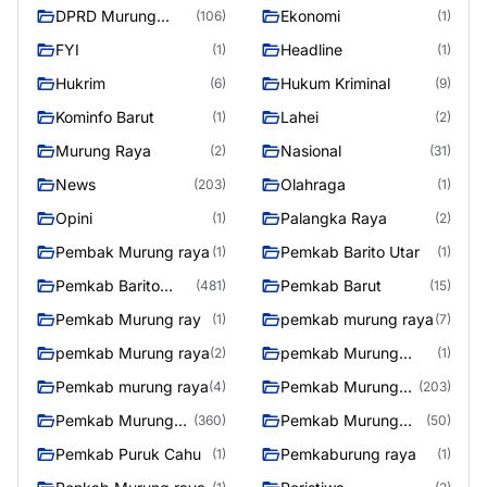
DPRD Murung
Ekonomi
(106)
(1)
Raya
FYI
Headline
(1)
(1)
Hukrim
Hukum Kriminal
(6)
(9)
Kominfo Barut
Lahei
(1)
(2)
Murung Raya
Nasional
(2)
(31)
News
Olahraga
(203)
(1)
Opini
Palangka Raya
(1)
(2)
Pembak Murung raya
Pemkab Barito Utar
(1)
(1)
Pemkab Barito
Pemkab Barut
(481)
(15)
Utara
Pemkab Murung ray
pemkab murung raya
(1)
(7)
pemkab Murung raya
pemkab Murung
(2)
(1)
Raya
Pemkab murung raya
Pemkab Murung
(4)
(203)
raya
Pemkab Murung
Pemkab Murung
(360)
(50)
Raya
Raya 4
Pemkab Puruk Cahu
Pemkaburung raya
(1)
(1)