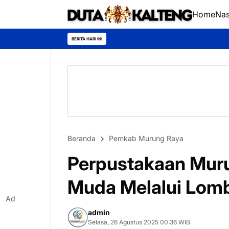
Home
Nas
*Universitas Pal
BERITA HARI INI
Beranda
Pemkab Murung Raya
Perpustakaan Mur
Muda Melalui Lomb
Ad
admin
Selasa, 26 Agustus 2025 00:36 WIB