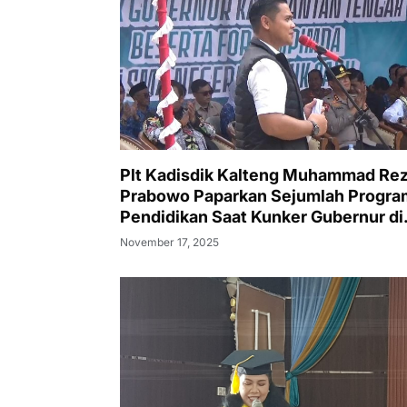
Plt Kadisdik Kalteng Muhammad Re
Prabowo Paparkan Sejumlah Progra
Pendidikan Saat Kunker Gubernur di
SMAN 1 Puruk Cahu
November 17, 2025