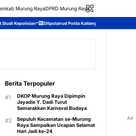
emkab Murung Raya
DPRD Murung Raya
tpolairud Polda Kalteng Sambangi Masyarakat, Berikan Edukasi t
Berita Terpopuler
DKOP Murung Raya Dipimpin
Jayadie Y. Dadi Turut
Semarakkan Karnaval Budaya
Ad
Sepuluh Kecamatan se-Murung
Raya Sampaikan Ucapan Selamat
Hari Jadi ke-24