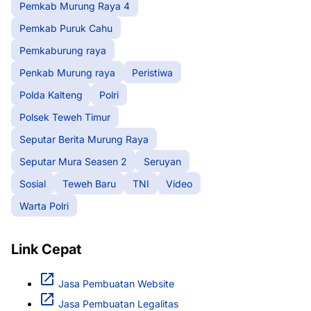
Pemkab Murung Raya 4
Pemkab Puruk Cahu
Pemkaburung raya
Penkab Murung raya
Peristiwa
Polda Kalteng
Polri
Polsek Teweh Timur
Seputar Berita Murung Raya
Seputar Mura Seasen 2
Seruyan
Sosial
Teweh Baru
TNI
Video
Warta Polri
Link Cepat
Jasa Pembuatan Website
Jasa Pembuatan Legalitas