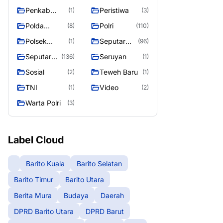
Raya
Raya 4
Puruk Cahu
g raya
Penkab
Peristiwa
(1)
(3)
Murung raya
Polda
Polri
(8)
(110)
Kalteng
Polsek
Seputar
(1)
(96)
Teweh Timur
Berita
Seputar
Seruyan
(136)
(1)
Murung
Mura
Sosial
Teweh Baru
(2)
(1)
Raya
Seasen 2
TNI
Video
(1)
(2)
Warta Polri
(3)
Label Cloud
Barito Kuala
Barito Selatan
Barito Timur
Barito Utara
Berita Mura
Budaya
Daerah
DPRD Barito Utara
DPRD Barut