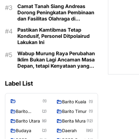
Camat Tanah Siang Andreas
Dorong Peningkatan Pembinaan
dan Fasilitas Olahraga di
Kecamatan
Pastikan Kamtibmas Tetap
Kondusif, Personel Ditpolairud
Lakukan Ini
Wabup Murung Raya Perubahan
Iklim Bukan Lagi Ancaman Masa
Depan, tetapi Kenyataan yang
Harus Dihadapi
Label List
(1)
Barito Kuala
(1)
Barito
Barito Timur
(2)
(1)
Selatan
Barito Utara
Berita Mura
(6)
(12)
Budaya
Daerah
(2)
(95)