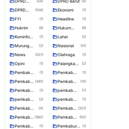
DPRD
DPRD Barut
(54)
(4)
Barito
DPRD
Ekonomi
(106)
(1)
Utara
Murung
FYI
Headline
(1)
(1)
Raya
Hukrim
Hukum
(6)
(9)
Kriminal
Kominfo
Lahei
(1)
(2)
Barut
Murung
Nasional
(2)
(31)
Raya
News
Olahraga
(201)
(1)
Opini
Palangka
(1)
(2)
Raya
Pembak
Pemkab
(1)
(1)
Murung raya
Barito Utar
Pemkab
Pemkab
(481)
(15)
Barito
Barut
Pemkab
pemkab
(1)
(7)
Utara
Murung ray
murung raya
pemkab
pemkab
(2)
(1)
Murung raya
Murung
Pemkab
Pemkab
(4)
(201)
Raya
murung raya
Murung
Pemkab
Pemkab
(360)
(50)
raya
Murung
Murung
Pemkab
Pemkaburun
(1)
(1)