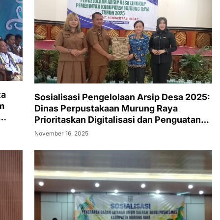
za
Sosialisasi Pengelolaan Arsip Desa 2025:
m
Dinas Perpustakaan Murung Raya
Prioritaskan Digitalisasi dan Penguatan
Literasi Desa
November 16, 2025