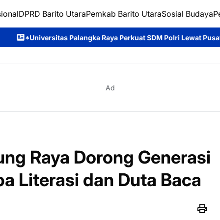
ional
DPRD Barito Utara
Pemkab Barito Utara
Sosial Budaya
P
angka Raya Perkuat SDM Polri Lewat Pusat Studi Kepolisian*
Di
Ad
ung Raya Dorong Generasi
a Literasi dan Duta Baca