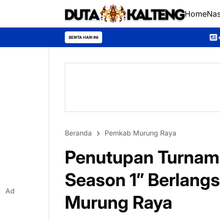
Home
Nas
*Universitas Palangka R
BERITA HARI INI
Beranda
Pemkab Murung Raya
Penutupan Turname
Season 1” Berlang
Ad
Murung Raya