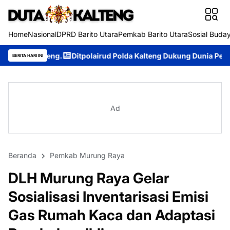
Home
Nasional
DPRD Barito Utara
Pemkab Barito Utara
Sosial Buda
Ditpolairud Polda Kalteng Dukung Dunia Pendidikan Lewat Kapal
BERITA HARI INI
Ad
Beranda
Pemkab Murung Raya
DLH Murung Raya Gelar
Sosialisasi Inventarisasi Emisi
Gas Rumah Kaca dan Adaptasi