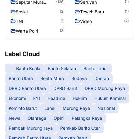
Seputar Mura
Seruyan
(136)
(1)
Seasen 2
Sosial
Teweh Baru
(2)
(1)
TNI
Video
(1)
(2)
Warta Polri
(3)
Label Cloud
Barito Kuala
Barito Selatan
Barito Timur
Barito Utara
Berita Mura
Budaya
Daerah
DPRD Barito Utara
DPRD Barut
DPRD Murung Raya
Ekonomi
FYI
Headline
Hukrim
Hukum Kriminal
Kominfo Barut
Lahei
Murung Raya
Nasional
News
Olahraga
Opini
Palangka Raya
Pembak Murung raya
Pemkab Barito Utar
Pemkab Barito Utara
Pemkab Barut