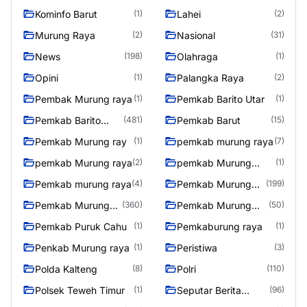
Kominfo Barut
Lahei
(1)
(2)
Murung Raya
Nasional
(2)
(31)
News
Olahraga
(198)
(1)
Opini
Palangka Raya
(1)
(2)
Pembak Murung raya
Pemkab Barito Utar
(1)
(1)
Pemkab Barito
Pemkab Barut
(481)
(15)
Utara
Pemkab Murung ray
pemkab murung raya
(1)
(7)
pemkab Murung raya
pemkab Murung
(2)
(1)
Raya
Pemkab murung raya
Pemkab Murung
(4)
(199)
raya
Pemkab Murung
Pemkab Murung
(360)
(50)
Raya
Raya 4
Pemkab Puruk Cahu
Pemkaburung raya
(1)
(1)
Penkab Murung raya
Peristiwa
(1)
(3)
Polda Kalteng
Polri
(8)
(110)
Polsek Teweh Timur
Seputar Berita
(1)
(96)
Murung Raya