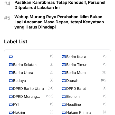
Pastikan Kamtibmas Tetap Kondusif, Personel
Ditpolairud Lakukan Ini
Wabup Murung Raya Perubahan Iklim Bukan
Lagi Ancaman Masa Depan, tetapi Kenyataan
yang Harus Dihadapi
Label List
(1)
Barito Kuala
(1)
Barito Selatan
Barito Timur
(2)
(1)
Barito Utara
Berita Mura
(6)
(12)
Budaya
Daerah
(2)
(95)
DPRD Barito Utara
DPRD Barut
(54)
(4)
DPRD Murung
Ekonomi
(106)
(1)
Raya
FYI
Headline
(1)
(1)
Hukrim
Hukum Kriminal
(6)
(9)