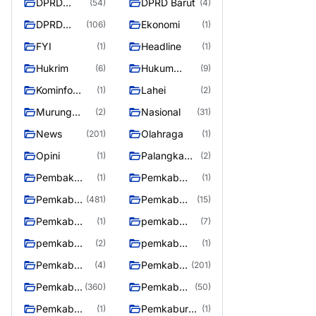
DPRD
DPRD Barut
(54)
(4)
Barito
DPRD
Ekonomi
(106)
(1)
Utara
Murung
FYI
Headline
(1)
(1)
Raya
Hukrim
Hukum
(6)
(9)
Kriminal
Kominfo
Lahei
(1)
(2)
Barut
Murung
Nasional
(2)
(31)
Raya
News
Olahraga
(201)
(1)
Opini
Palangka
(1)
(2)
Raya
Pembak
Pemkab
(1)
(1)
Murung raya
Barito Utar
Pemkab
Pemkab
(481)
(15)
Barito
Barut
Pemkab
pemkab
(1)
(7)
Utara
Murung ray
murung raya
pemkab
pemkab
(2)
(1)
Murung raya
Murung
Pemkab
Pemkab
(4)
(201)
Raya
murung raya
Murung
Pemkab
Pemkab
(360)
(50)
raya
Murung
Murung
Pemkab
Pemkaburun
(1)
(1)