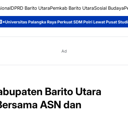
ional
DPRD Barito Utara
Pemkab Barito Utara
Sosial Budaya
P
Raya Perkuat SDM Polri Lewat Pusat Studi Kepolisian*
Ditpolair
Ad
abupaten Barito Utara
 Bersama ASN dan