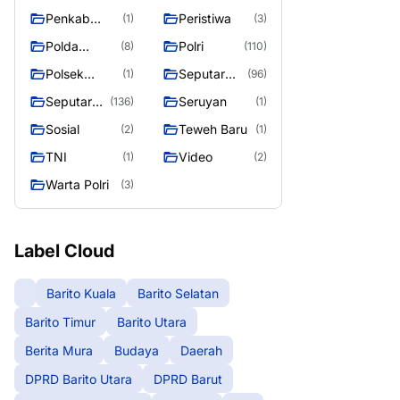
Raya
Raya 4
Puruk Cahu
g raya
Penkab
Peristiwa
(1)
(3)
Murung raya
Polda
Polri
(8)
(110)
Kalteng
Polsek
Seputar
(1)
(96)
Teweh Timur
Berita
Seputar
Seruyan
(136)
(1)
Murung
Mura
Sosial
Teweh Baru
(2)
(1)
Raya
Seasen 2
TNI
Video
(1)
(2)
Warta Polri
(3)
Label Cloud
Barito Kuala
Barito Selatan
Barito Timur
Barito Utara
Berita Mura
Budaya
Daerah
DPRD Barito Utara
DPRD Barut