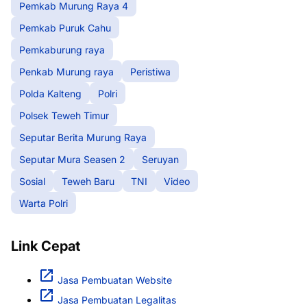
Pemkab Murung Raya 4
Pemkab Puruk Cahu
Pemkaburung raya
Penkab Murung raya
Peristiwa
Polda Kalteng
Polri
Polsek Teweh Timur
Seputar Berita Murung Raya
Seputar Mura Seasen 2
Seruyan
Sosial
Teweh Baru
TNI
Video
Warta Polri
Link Cepat
Jasa Pembuatan Website
Jasa Pembuatan Legalitas