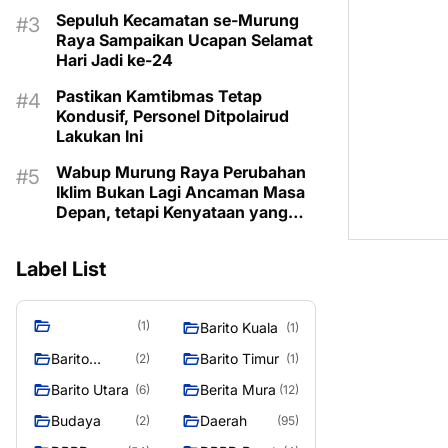
Sepuluh Kecamatan se-Murung
Raya Sampaikan Ucapan Selamat
Hari Jadi ke-24
Pastikan Kamtibmas Tetap
Kondusif, Personel Ditpolairud
Lakukan Ini
Wabup Murung Raya Perubahan
Iklim Bukan Lagi Ancaman Masa
Depan, tetapi Kenyataan yang
Harus Dihadapi
Label List
(1)
Barito Kuala
(1)
Barito
Barito Timur
(2)
(1)
Selatan
Barito Utara
Berita Mura
(6)
(12)
Budaya
Daerah
(2)
(95)