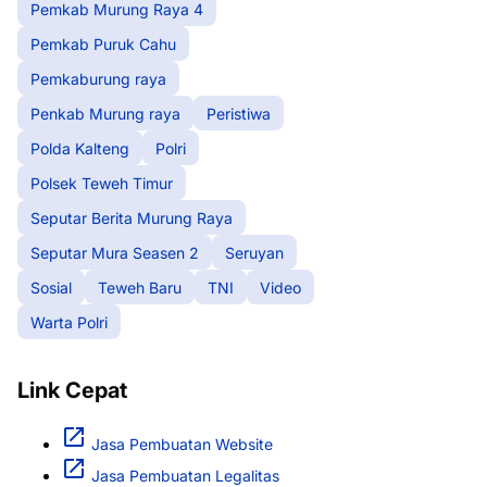
Pemkab Murung Raya 4
Pemkab Puruk Cahu
Pemkaburung raya
Penkab Murung raya
Peristiwa
Polda Kalteng
Polri
Polsek Teweh Timur
Seputar Berita Murung Raya
Seputar Mura Seasen 2
Seruyan
Sosial
Teweh Baru
TNI
Video
Warta Polri
Link Cepat
Jasa Pembuatan Website
Jasa Pembuatan Legalitas