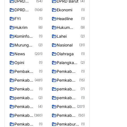
DPRD
DPRD Barut
(54)
(4)
Barito
DPRD
Ekonomi
(106)
(1)
Utara
Murung
FYI
Headline
(1)
(1)
Raya
Hukrim
Hukum
(6)
(9)
Kriminal
Kominfo
Lahei
(1)
(2)
Barut
Murung
Nasional
(2)
(31)
Raya
News
Olahraga
(201)
(1)
Opini
Palangka
(1)
(2)
Raya
Pembak
Pemkab
(1)
(1)
Murung raya
Barito Utar
Pemkab
Pemkab
(481)
(15)
Barito
Barut
Pemkab
pemkab
(1)
(7)
Utara
Murung ray
murung raya
pemkab
pemkab
(2)
(1)
Murung raya
Murung
Pemkab
Pemkab
(4)
(201)
Raya
murung raya
Murung
Pemkab
Pemkab
(360)
(50)
raya
Murung
Murung
Pemkab
Pemkaburun
(1)
(1)