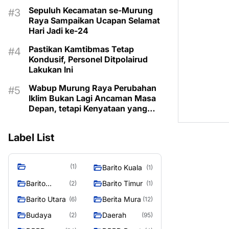
Sepuluh Kecamatan se-Murung
Raya Sampaikan Ucapan Selamat
Hari Jadi ke-24
Pastikan Kamtibmas Tetap
Kondusif, Personel Ditpolairud
Lakukan Ini
Wabup Murung Raya Perubahan
Iklim Bukan Lagi Ancaman Masa
Depan, tetapi Kenyataan yang
Harus Dihadapi
Label List
(1)
Barito Kuala
(1)
Barito
Barito Timur
(2)
(1)
Selatan
Barito Utara
Berita Mura
(6)
(12)
Budaya
Daerah
(2)
(95)