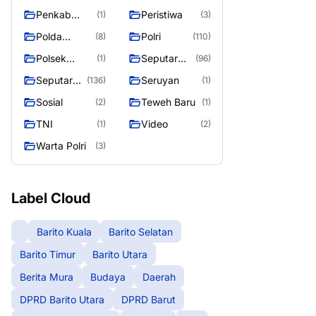
Raya
Raya 4
Puruk Cahu
g raya
Penkab
Peristiwa
(1)
(3)
Murung raya
Polda
Polri
(8)
(110)
Kalteng
Polsek
Seputar
(1)
(96)
Teweh Timur
Berita
Seputar
Seruyan
(136)
(1)
Murung
Mura
Sosial
Teweh Baru
(2)
(1)
Raya
Seasen 2
TNI
Video
(1)
(2)
Warta Polri
(3)
Label Cloud
Barito Kuala
Barito Selatan
Barito Timur
Barito Utara
Berita Mura
Budaya
Daerah
DPRD Barito Utara
DPRD Barut