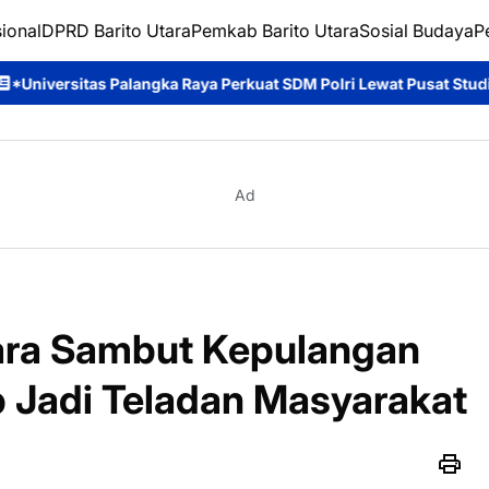
ional
DPRD Barito Utara
Pemkab Barito Utara
Sosial Budaya
P
 Raya Perkuat SDM Polri Lewat Pusat Studi Kepolisian*
Ditpolai
Ad
tara Sambut Kepulangan
p Jadi Teladan Masyarakat