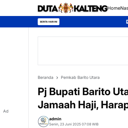
Home
Nas
*Universitas Palangka
BERITA HARI INI
Beranda
Pemkab Barito Utara
Pj Bupati Barito U
Jamaah Haji, Hara
Ad
admin
Senin, 23 Juni 2025 07:08 WIB