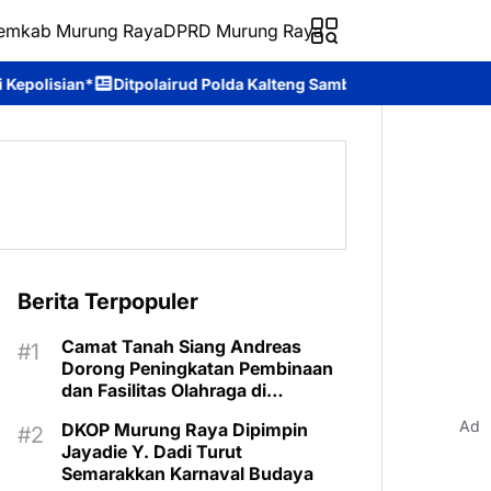
emkab Murung Raya
DPRD Murung Raya
rud Polda Kalteng Sambangi Masyarakat, Berikan Edukasi tentang
Berita Terpopuler
Camat Tanah Siang Andreas
Dorong Peningkatan Pembinaan
dan Fasilitas Olahraga di
Kecamatan
Ad
DKOP Murung Raya Dipimpin
Jayadie Y. Dadi Turut
Semarakkan Karnaval Budaya