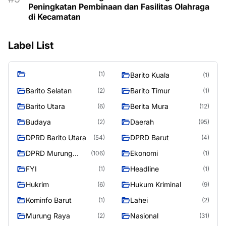
Peningkatan Pembinaan dan Fasilitas Olahraga
di Kecamatan
Label List
(1)
Barito Kuala
(1)
Barito Selatan
Barito Timur
(2)
(1)
Barito Utara
Berita Mura
(6)
(12)
Budaya
Daerah
(2)
(95)
DPRD Barito Utara
DPRD Barut
(54)
(4)
DPRD Murung
Ekonomi
(106)
(1)
Raya
FYI
Headline
(1)
(1)
Hukrim
Hukum Kriminal
(6)
(9)
Kominfo Barut
Lahei
(1)
(2)
Murung Raya
Nasional
(2)
(31)