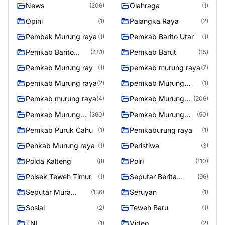
News
Olahraga
(206)
(1)
Opini
Palangka Raya
(1)
(2)
Pembak Murung raya
Pemkab Barito Utar
(1)
(1)
Pemkab Barito
Pemkab Barut
(481)
(15)
Utara
Pemkab Murung ray
pemkab murung raya
(1)
(7)
pemkab Murung raya
pemkab Murung
(2)
(1)
Raya
Pemkab murung raya
Pemkab Murung
(4)
(206)
raya
Pemkab Murung
Pemkab Murung
(360)
(50)
Raya
Raya 4
Pemkab Puruk Cahu
Pemkaburung raya
(1)
(1)
Penkab Murung raya
Peristiwa
(1)
(3)
Polda Kalteng
Polri
(8)
(110)
Polsek Teweh Timur
Seputar Berita
(1)
(96)
Murung Raya
Seputar Mura
Seruyan
(136)
(1)
Seasen 2
Sosial
Teweh Baru
(2)
(1)
TNI
Video
(1)
(2)