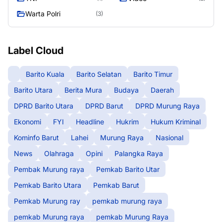
Warta Polri
(3)
Label Cloud
Barito Kuala
Barito Selatan
Barito Timur
Barito Utara
Berita Mura
Budaya
Daerah
DPRD Barito Utara
DPRD Barut
DPRD Murung Raya
Ekonomi
FYI
Headline
Hukrim
Hukum Kriminal
Kominfo Barut
Lahei
Murung Raya
Nasional
News
Olahraga
Opini
Palangka Raya
Pembak Murung raya
Pemkab Barito Utar
Pemkab Barito Utara
Pemkab Barut
Pemkab Murung ray
pemkab murung raya
pemkab Murung raya
pemkab Murung Raya