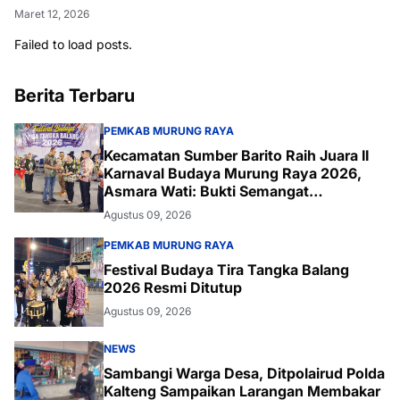
Maret 12, 2026
Failed to load posts.
Berita Terbaru
PEMKAB MURUNG RAYA
Kecamatan Sumber Barito Raih Juara II
Karnaval Budaya Murung Raya 2026,
Asmara Wati: Bukti Semangat
Melestarikan Budaya
Agustus 09, 2026
PEMKAB MURUNG RAYA
Festival Budaya Tira Tangka Balang
2026 Resmi Ditutup
Agustus 09, 2026
NEWS
Sambangi Warga Desa, Ditpolairud Polda
Kalteng Sampaikan Larangan Membakar