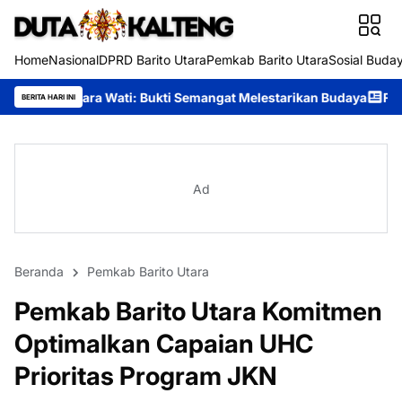
Home
Nasional
DPRD Barito Utara
Pemkab Barito Utara
Sosial Buda
 Bukti Semangat Melestarikan Budaya
Festival Budaya Tira Tang
BERITA HARI INI
Ad
Beranda
Pemkab Barito Utara
Pemkab Barito Utara Komitmen
Optimalkan Capaian UHC
Prioritas Program JKN