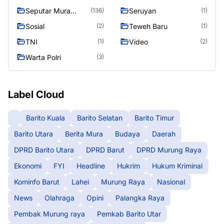
Murung Raya
Seputar Mura
Seruyan
(136)
(1)
Seasen 2
Sosial
Teweh Baru
(2)
(1)
TNI
Video
(1)
(2)
Warta Polri
(3)
Label Cloud
Barito Kuala
Barito Selatan
Barito Timur
Barito Utara
Berita Mura
Budaya
Daerah
DPRD Barito Utara
DPRD Barut
DPRD Murung Raya
Ekonomi
FYI
Headline
Hukrim
Hukum Kriminal
Kominfo Barut
Lahei
Murung Raya
Nasional
News
Olahraga
Opini
Palangka Raya
Pembak Murung raya
Pemkab Barito Utar