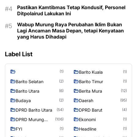
Pastikan Kamtibmas Tetap Kondusif, Personel
Ditpolairud Lakukan Ini
Wabup Murung Raya Perubahan Iklim Bukan
Lagi Ancaman Masa Depan, tetapi Kenyataan
yang Harus Dihadapi
Label List
(1)
Barito Kuala
(1)
Barito Selatan
Barito Timur
(2)
(1)
Barito Utara
Berita Mura
(6)
(12)
Budaya
Daerah
(2)
(95)
DPRD Barito Utara
DPRD Barut
(54)
(4)
DPRD Murung
Ekonomi
(106)
(1)
Raya
FYI
Headline
(1)
(1)