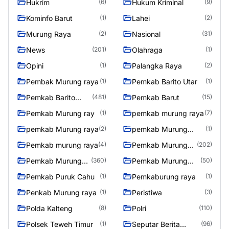
Hukrim
Hukum Kriminal
(6)
(9)
Kominfo Barut
Lahei
(1)
(2)
Murung Raya
Nasional
(2)
(31)
News
Olahraga
(201)
(1)
Opini
Palangka Raya
(1)
(2)
Pembak Murung raya
Pemkab Barito Utar
(1)
(1)
Pemkab Barito
Pemkab Barut
(481)
(15)
Utara
Pemkab Murung ray
pemkab murung raya
(1)
(7)
pemkab Murung raya
pemkab Murung
(2)
(1)
Raya
Pemkab murung raya
Pemkab Murung
(4)
(202)
raya
Pemkab Murung
Pemkab Murung
(360)
(50)
Raya
Raya 4
Pemkab Puruk Cahu
Pemkaburung raya
(1)
(1)
Penkab Murung raya
Peristiwa
(1)
(3)
Polda Kalteng
Polri
(8)
(110)
Polsek Teweh Timur
Seputar Berita
(1)
(96)