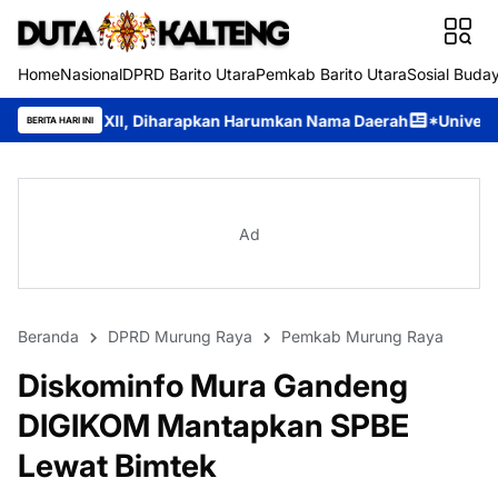
Home
Nasional
DPRD Barito Utara
Pemkab Barito Utara
Sosial Buda
, Diharapkan Harumkan Nama Daerah
*Universitas Palangka Ray
BERITA HARI INI
Ad
Beranda
DPRD Murung Raya
Pemkab Murung Raya
Diskominfo Mura Gandeng
DIGIKOM Mantapkan SPBE
Lewat Bimtek