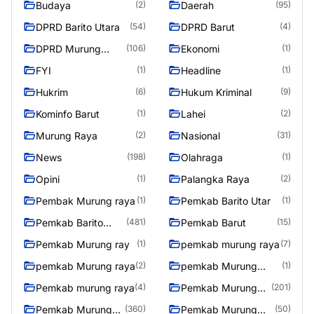
Budaya
Daerah
(2)
(95)
DPRD Barito Utara
DPRD Barut
(54)
(4)
DPRD Murung
Ekonomi
(106)
(1)
Raya
FYI
Headline
(1)
(1)
Hukrim
Hukum Kriminal
(6)
(9)
Kominfo Barut
Lahei
(1)
(2)
Murung Raya
Nasional
(2)
(31)
News
Olahraga
(198)
(1)
Opini
Palangka Raya
(1)
(2)
Pembak Murung raya
Pemkab Barito Utar
(1)
(1)
Pemkab Barito
Pemkab Barut
(481)
(15)
Utara
Pemkab Murung ray
pemkab murung raya
(1)
(7)
pemkab Murung raya
pemkab Murung
(2)
(1)
Raya
Pemkab murung raya
Pemkab Murung
(4)
(201)
raya
Pemkab Murung
Pemkab Murung
(360)
(50)