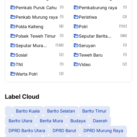
Raya
Raya 4
Pemkab Puruk Cahu
Pemkaburung raya
(1)
(1)
Penkab Murung raya
Peristiwa
(1)
(3)
Polda Kalteng
Polri
(8)
(110)
Polsek Teweh Timur
Seputar Berita
(1)
(96)
Murung Raya
Seputar Mura
Seruyan
(136)
(1)
Seasen 2
Sosial
Teweh Baru
(2)
(1)
TNI
Video
(1)
(2)
Warta Polri
(3)
Label Cloud
Barito Kuala
Barito Selatan
Barito Timur
Barito Utara
Berita Mura
Budaya
Daerah
DPRD Barito Utara
DPRD Barut
DPRD Murung Raya