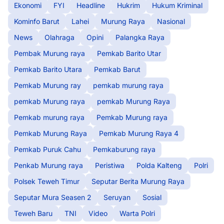
Ekonomi
FYI
Headline
Hukrim
Hukum Kriminal
Kominfo Barut
Lahei
Murung Raya
Nasional
News
Olahraga
Opini
Palangka Raya
Pembak Murung raya
Pemkab Barito Utar
Pemkab Barito Utara
Pemkab Barut
Pemkab Murung ray
pemkab murung raya
pemkab Murung raya
pemkab Murung Raya
Pemkab murung raya
Pemkab Murung raya
Pemkab Murung Raya
Pemkab Murung Raya 4
Pemkab Puruk Cahu
Pemkaburung raya
Penkab Murung raya
Peristiwa
Polda Kalteng
Polri
Polsek Teweh Timur
Seputar Berita Murung Raya
Seputar Mura Seasen 2
Seruyan
Sosial
Teweh Baru
TNI
Video
Warta Polri