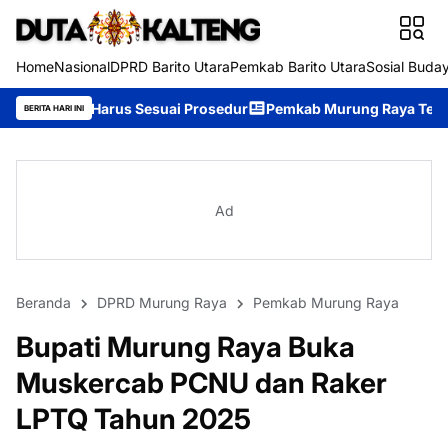
Home
Nasional
DPRD Barito Utara
Pemkab Barito Utara
Sosial Buda
s Sesuai Prosedur
Pemkab Murung Raya Tetapkan Status Siaga 
BERITA HARI INI
Ad
Beranda
DPRD Murung Raya
Pemkab Murung Raya
Bupati Murung Raya Buka
Muskercab PCNU dan Raker
LPTQ Tahun 2025