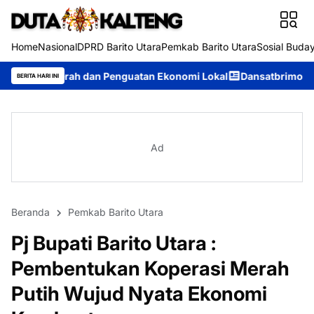
Home
Nasional
DPRD Barito Utara
Pemkab Barito Utara
Sosial Buda
an Penguatan Ekonomi Lokal
Dansatbrimob Polda Kalteng Pimpi
BERITA HARI INI
Ad
Beranda
Pemkab Barito Utara
Pj Bupati Barito Utara :
Pembentukan Koperasi Merah
Putih Wujud Nyata Ekonomi