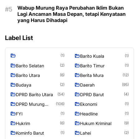
Wabup Murung Raya Perubahan Iklim Bukan
Lagi Ancaman Masa Depan, tetapi Kenyataan
yang Harus Dihadapi
Label List
(1)
Barito Kuala
(1)
Barito Selatan
Barito Timur
(2)
(1)
Barito Utara
Berita Mura
(6)
(12)
Budaya
Daerah
(2)
(95)
DPRD Barito Utara
DPRD Barut
(54)
(4)
DPRD Murung
Ekonomi
(106)
(1)
Raya
FYI
Headline
(1)
(1)
Hukrim
Hukum Kriminal
(6)
(9)
Kominfo Barut
Lahei
(1)
(2)