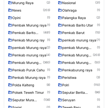
Murung Raya
Nasional
(2)
(31)
News
Olahraga
(203)
(1)
Opini
Palangka Raya
(1)
(2)
Pembak Murung raya
Pemkab Barito Utar
(1)
(1)
Pemkab Barito
Pemkab Barut
(481)
(15)
Utara
Pemkab Murung ray
pemkab murung raya
(1)
(7)
pemkab Murung raya
pemkab Murung
(2)
(1)
Raya
Pemkab murung raya
Pemkab Murung
(4)
(203)
raya
Pemkab Murung
Pemkab Murung
(360)
(50)
Raya
Raya 4
Pemkab Puruk Cahu
Pemkaburung raya
(1)
(1)
Penkab Murung raya
Peristiwa
(1)
(3)
Polda Kalteng
Polri
(8)
(110)
Polsek Teweh Timur
Seputar Berita
(1)
(96)
Murung Raya
Seputar Mura
Seruyan
(136)
(1)
Seasen 2
Sosial
Teweh Baru
(2)
(1)