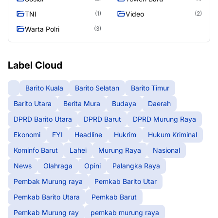
TNI
Video
(1)
(2)
Warta Polri
(3)
Label Cloud
Barito Kuala
Barito Selatan
Barito Timur
Barito Utara
Berita Mura
Budaya
Daerah
DPRD Barito Utara
DPRD Barut
DPRD Murung Raya
Ekonomi
FYI
Headline
Hukrim
Hukum Kriminal
Kominfo Barut
Lahei
Murung Raya
Nasional
News
Olahraga
Opini
Palangka Raya
Pembak Murung raya
Pemkab Barito Utar
Pemkab Barito Utara
Pemkab Barut
Pemkab Murung ray
pemkab murung raya