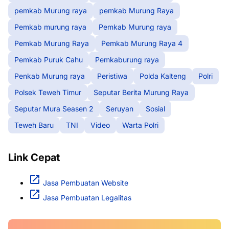
pemkab Murung raya
pemkab Murung Raya
Pemkab murung raya
Pemkab Murung raya
Pemkab Murung Raya
Pemkab Murung Raya 4
Pemkab Puruk Cahu
Pemkaburung raya
Penkab Murung raya
Peristiwa
Polda Kalteng
Polri
Polsek Teweh Timur
Seputar Berita Murung Raya
Seputar Mura Seasen 2
Seruyan
Sosial
Teweh Baru
TNI
Video
Warta Polri
Link Cepat
Jasa Pembuatan Website
Jasa Pembuatan Legalitas