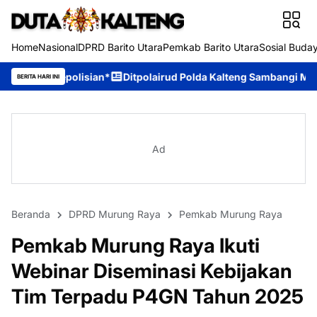
Home
Nasional
DPRD Barito Utara
Pemkab Barito Utara
Sosial Buda
sian*
Ditpolairud Polda Kalteng Sambangi Masyarakat, Berikan 
BERITA HARI INI
Ad
Beranda
DPRD Murung Raya
Pemkab Murung Raya
Pemkab Murung Raya Ikuti
Webinar Diseminasi Kebijakan
Tim Terpadu P4GN Tahun 2025