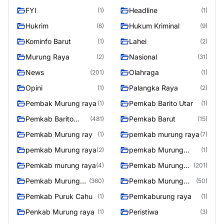
Raya
FYI
Headline
(1)
(1)
Hukrim
Hukum Kriminal
(6)
(9)
Kominfo Barut
Lahei
(1)
(2)
Murung Raya
Nasional
(2)
(31)
News
Olahraga
(201)
(1)
Opini
Palangka Raya
(1)
(2)
Pembak Murung raya
Pemkab Barito Utar
(1)
(1)
Pemkab Barito
Pemkab Barut
(481)
(15)
Utara
Pemkab Murung ray
pemkab murung raya
(1)
(7)
pemkab Murung raya
pemkab Murung
(2)
(1)
Raya
Pemkab murung raya
Pemkab Murung
(4)
(201)
raya
Pemkab Murung
Pemkab Murung
(360)
(50)
Raya
Raya 4
Pemkab Puruk Cahu
Pemkaburung raya
(1)
(1)
Penkab Murung raya
Peristiwa
(1)
(3)