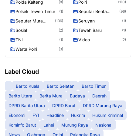
Polda Kalteng
Polri
(8)
(110)
Polsek Teweh Timur
Seputar Berita
(1)
(96)
Murung Raya
Seputar Mura
Seruyan
(136)
(1)
Seasen 2
Sosial
Teweh Baru
(2)
(1)
TNI
Video
(1)
(2)
Warta Polri
(3)
Label Cloud
Barito Kuala
Barito Selatan
Barito Timur
Barito Utara
Berita Mura
Budaya
Daerah
DPRD Barito Utara
DPRD Barut
DPRD Murung Raya
Ekonomi
FYI
Headline
Hukrim
Hukum Kriminal
Kominfo Barut
Lahei
Murung Raya
Nasional
News
Olahraga
Opini
Palangka Raya