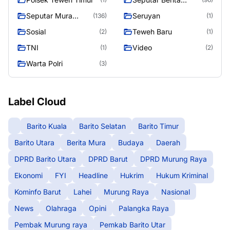
Murung Raya
Seputar Mura
Seruyan
(136)
(1)
Seasen 2
Sosial
Teweh Baru
(2)
(1)
TNI
Video
(1)
(2)
Warta Polri
(3)
Label Cloud
Barito Kuala
Barito Selatan
Barito Timur
Barito Utara
Berita Mura
Budaya
Daerah
DPRD Barito Utara
DPRD Barut
DPRD Murung Raya
Ekonomi
FYI
Headline
Hukrim
Hukum Kriminal
Kominfo Barut
Lahei
Murung Raya
Nasional
News
Olahraga
Opini
Palangka Raya
Pembak Murung raya
Pemkab Barito Utar