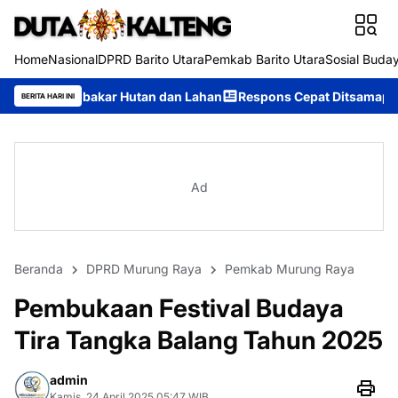
Home
Nasional
DPRD Barito Utara
Pemkab Barito Utara
Sosial Buda
 Hutan dan Lahan
Respons Cepat Ditsamapta Polda Kalteng Tang
BERITA HARI INI
Ad
Beranda
DPRD Murung Raya
Pemkab Murung Raya
Pembukaan Festival Budaya
Tira Tangka Balang Tahun 2025
admin
Kamis, 24 April 2025 05:47 WIB