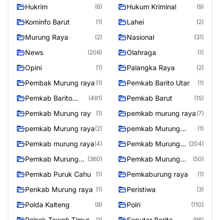
Hukrim
Hukum Kriminal
(6)
(9)
Kominfo Barut
Lahei
(1)
(2)
Murung Raya
Nasional
(2)
(31)
News
Olahraga
(206)
(1)
Opini
Palangka Raya
(1)
(2)
Pembak Murung raya
Pemkab Barito Utar
(1)
(1)
Pemkab Barito
Pemkab Barut
(481)
(15)
Utara
Pemkab Murung ray
pemkab murung raya
(1)
(7)
pemkab Murung raya
pemkab Murung
(2)
(1)
Raya
Pemkab murung raya
Pemkab Murung
(4)
(204)
raya
Pemkab Murung
Pemkab Murung
(360)
(50)
Raya
Raya 4
Pemkab Puruk Cahu
Pemkaburung raya
(1)
(1)
Penkab Murung raya
Peristiwa
(1)
(3)
Polda Kalteng
Polri
(8)
(110)
Polsek Teweh Timur
Seputar Berita
(1)
(96)