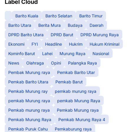
Label Cloud
Barito Kuala
Barito Selatan
Barito Timur
Barito Utara
Berita Mura
Budaya
Daerah
DPRD Barito Utara
DPRD Barut
DPRD Murung Raya
Ekonomi
FYI
Headline
Hukrim
Hukum Kriminal
Kominfo Barut
Lahei
Murung Raya
Nasional
News
Olahraga
Opini
Palangka Raya
Pembak Murung raya
Pemkab Barito Utar
Pemkab Barito Utara
Pemkab Barut
Pemkab Murung ray
pemkab murung raya
pemkab Murung raya
pemkab Murung Raya
Pemkab murung raya
Pemkab Murung raya
Pemkab Murung Raya
Pemkab Murung Raya 4
Pemkab Puruk Cahu
Pemkaburung raya