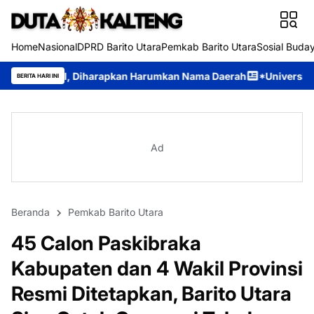
Home
Nasional
DPRD Barito Utara
Pemkab Barito Utara
Sosial Buda
iharapkan Harumkan Nama Daerah
*Universitas Palangka Raya Pe
BERITA HARI INI
Ad
Beranda
Pemkab Barito Utara
45 Calon Paskibraka
Kabupaten dan 4 Wakil Provinsi
Resmi Ditetapkan, Barito Utara