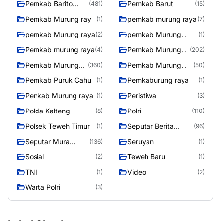
Pemkab Barito
Pemkab Barut
(481)
(15)
Utara
Pemkab Murung ray
pemkab murung raya
(1)
(7)
pemkab Murung raya
pemkab Murung
(2)
(1)
Raya
Pemkab murung raya
Pemkab Murung
(4)
(202)
raya
Pemkab Murung
Pemkab Murung
(360)
(50)
Raya
Raya 4
Pemkab Puruk Cahu
Pemkaburung raya
(1)
(1)
Penkab Murung raya
Peristiwa
(1)
(3)
Polda Kalteng
Polri
(8)
(110)
Polsek Teweh Timur
Seputar Berita
(1)
(96)
Murung Raya
Seputar Mura
Seruyan
(136)
(1)
Seasen 2
Sosial
Teweh Baru
(2)
(1)
TNI
Video
(1)
(2)
Warta Polri
(3)