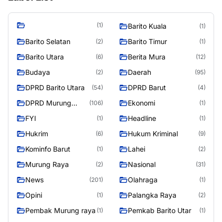
(1)
Barito Kuala
(1)
Barito Selatan
Barito Timur
(2)
(1)
Barito Utara
Berita Mura
(6)
(12)
Budaya
Daerah
(2)
(95)
DPRD Barito Utara
DPRD Barut
(54)
(4)
DPRD Murung
Ekonomi
(106)
(1)
Raya
FYI
Headline
(1)
(1)
Hukrim
Hukum Kriminal
(6)
(9)
Kominfo Barut
Lahei
(1)
(2)
Murung Raya
Nasional
(2)
(31)
News
Olahraga
(201)
(1)
Opini
Palangka Raya
(1)
(2)
Pembak Murung raya
Pemkab Barito Utar
(1)
(1)