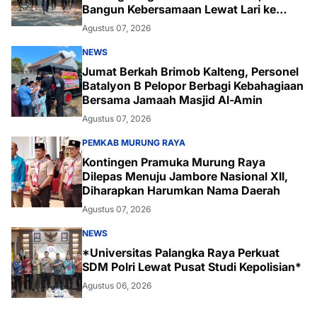
Bangun Kebersamaan Lewat Lari ke
Bukit Baranahu
Agustus 07, 2026
NEWS
Jumat Berkah Brimob Kalteng, Personel
Batalyon B Pelopor Berbagi Kebahagiaan
Bersama Jamaah Masjid Al-Amin
Agustus 07, 2026
PEMKAB MURUNG RAYA
Kontingen Pramuka Murung Raya
Dilepas Menuju Jambore Nasional XII,
Diharapkan Harumkan Nama Daerah
Agustus 07, 2026
NEWS
*Universitas Palangka Raya Perkuat
SDM Polri Lewat Pusat Studi Kepolisian*
Agustus 06, 2026