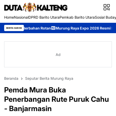
Home
Nasional
DPRD Barito Utara
Pemkab Barito Utara
Sosial Buda
ahan Rotan
Murung Raya Expo 2026 Resmi Dibuka, Jadi Ajang 
BERITA HARI INI
Ad
Beranda
Seputar Berita Murung Raya
Pemda Mura Buka
Penerbangan Rute Puruk Cahu
- Banjarmasin