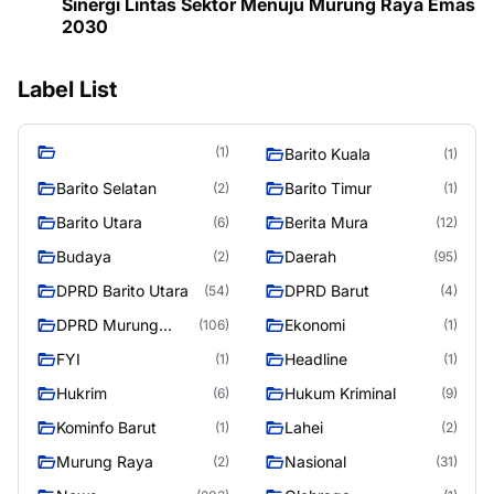
Sinergi Lintas Sektor Menuju Murung Raya Emas
2030
Label List
(1)
Barito Kuala
(1)
Barito Selatan
Barito Timur
(2)
(1)
Barito Utara
Berita Mura
(6)
(12)
Budaya
Daerah
(2)
(95)
DPRD Barito Utara
DPRD Barut
(54)
(4)
DPRD Murung
Ekonomi
(106)
(1)
Raya
FYI
Headline
(1)
(1)
Hukrim
Hukum Kriminal
(6)
(9)
Kominfo Barut
Lahei
(1)
(2)
Murung Raya
Nasional
(2)
(31)