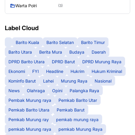
Warta Polri
(3)
Label Cloud
Barito Kuala
Barito Selatan
Barito Timur
Barito Utara
Berita Mura
Budaya
Daerah
DPRD Barito Utara
DPRD Barut
DPRD Murung Raya
Ekonomi
FYI
Headline
Hukrim
Hukum Kriminal
Kominfo Barut
Lahei
Murung Raya
Nasional
News
Olahraga
Opini
Palangka Raya
Pembak Murung raya
Pemkab Barito Utar
Pemkab Barito Utara
Pemkab Barut
Pemkab Murung ray
pemkab murung raya
pemkab Murung raya
pemkab Murung Raya