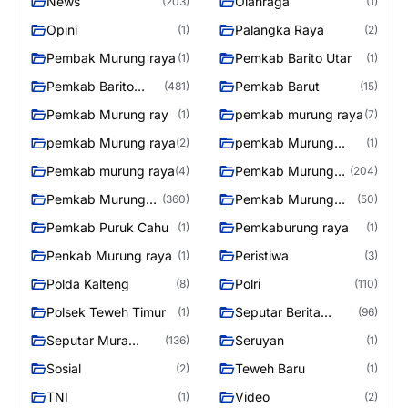
News
Olahraga
(203)
(1)
Opini
Palangka Raya
(1)
(2)
Pembak Murung raya
Pemkab Barito Utar
(1)
(1)
Pemkab Barito
Pemkab Barut
(481)
(15)
Utara
Pemkab Murung ray
pemkab murung raya
(1)
(7)
pemkab Murung raya
pemkab Murung
(2)
(1)
Raya
Pemkab murung raya
Pemkab Murung
(4)
(204)
raya
Pemkab Murung
Pemkab Murung
(360)
(50)
Raya
Raya 4
Pemkab Puruk Cahu
Pemkaburung raya
(1)
(1)
Penkab Murung raya
Peristiwa
(1)
(3)
Polda Kalteng
Polri
(8)
(110)
Polsek Teweh Timur
Seputar Berita
(1)
(96)
Murung Raya
Seputar Mura
Seruyan
(136)
(1)
Seasen 2
Sosial
Teweh Baru
(2)
(1)
TNI
Video
(1)
(2)