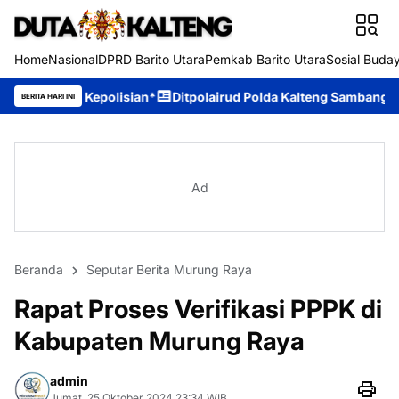
Home
Nasional
DPRD Barito Utara
Pemkab Barito Utara
Sosial Buda
olisian*
Ditpolairud Polda Kalteng Sambangi Masyarakat, Beri
BERITA HARI INI
Ad
Beranda
Seputar Berita Murung Raya
Rapat Proses Verifikasi PPPK di
Kabupaten Murung Raya
admin
Jumat, 25 Oktober 2024 23:34 WIB