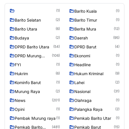
(1)
Barito Kuala
(1)
Barito Selatan
Barito Timur
(2)
(1)
Barito Utara
Berita Mura
(6)
(12)
Budaya
Daerah
(2)
(95)
DPRD Barito Utara
DPRD Barut
(54)
(4)
DPRD Murung
Ekonomi
(106)
(1)
Raya
FYI
Headline
(1)
(1)
Hukrim
Hukum Kriminal
(6)
(9)
Kominfo Barut
Lahei
(1)
(2)
Murung Raya
Nasional
(2)
(31)
News
Olahraga
(201)
(1)
Opini
Palangka Raya
(1)
(2)
Pembak Murung raya
Pemkab Barito Utar
(1)
(1)
Pemkab Barito
Pemkab Barut
(481)
(15)