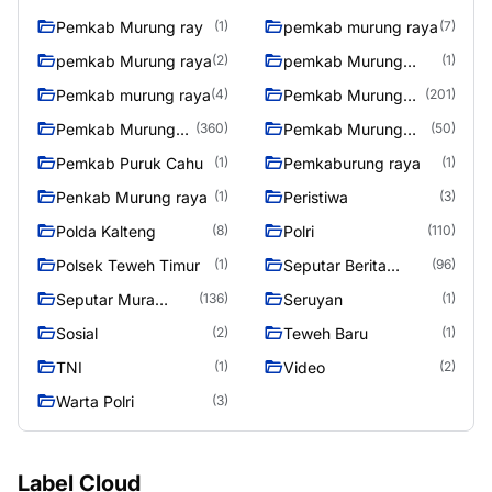
Utara
Pemkab Murung ray
pemkab murung raya
(1)
(7)
pemkab Murung raya
pemkab Murung
(2)
(1)
Raya
Pemkab murung raya
Pemkab Murung
(4)
(201)
raya
Pemkab Murung
Pemkab Murung
(360)
(50)
Raya
Raya 4
Pemkab Puruk Cahu
Pemkaburung raya
(1)
(1)
Penkab Murung raya
Peristiwa
(1)
(3)
Polda Kalteng
Polri
(8)
(110)
Polsek Teweh Timur
Seputar Berita
(1)
(96)
Murung Raya
Seputar Mura
Seruyan
(136)
(1)
Seasen 2
Sosial
Teweh Baru
(2)
(1)
TNI
Video
(1)
(2)
Warta Polri
(3)
Label Cloud