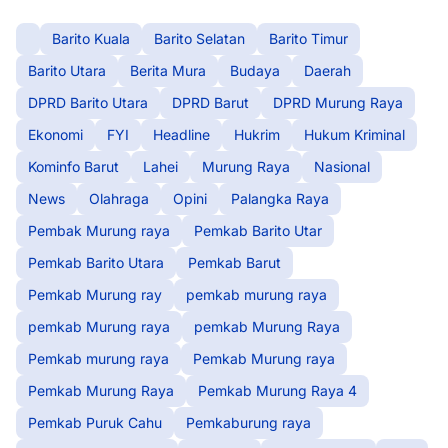
Barito Kuala
Barito Selatan
Barito Timur
Barito Utara
Berita Mura
Budaya
Daerah
DPRD Barito Utara
DPRD Barut
DPRD Murung Raya
Ekonomi
FYI
Headline
Hukrim
Hukum Kriminal
Kominfo Barut
Lahei
Murung Raya
Nasional
News
Olahraga
Opini
Palangka Raya
Pembak Murung raya
Pemkab Barito Utar
Pemkab Barito Utara
Pemkab Barut
Pemkab Murung ray
pemkab murung raya
pemkab Murung raya
pemkab Murung Raya
Pemkab murung raya
Pemkab Murung raya
Pemkab Murung Raya
Pemkab Murung Raya 4
Pemkab Puruk Cahu
Pemkaburung raya