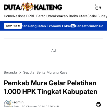
Home
Nasional
DPRD Barito Utara
Pemkab Barito Utara
Sosial Buda
 Penguatan Ekonomi Lokal
Dansatbrimob Polda Kalteng Pimpin 
BERITA HARI INI
Ad
Beranda
Seputar Berita Murung Raya
Pemkab Mura Gelar Pelatihan
1.000 HPK Tingkat Kabupaten
admin
Rabu, 30 Oktober 2024 02:16 WIB