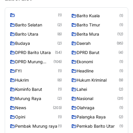
(1)
Barito Kuala
(1)
Barito Selatan
Barito Timur
(2)
(1)
Barito Utara
Berita Mura
(6)
(12)
Budaya
Daerah
(2)
(95)
DPRD Barito Utara
DPRD Barut
(54)
(4)
DPRD Murung
Ekonomi
(106)
(1)
Raya
FYI
Headline
(1)
(1)
Hukrim
Hukum Kriminal
(6)
(9)
Kominfo Barut
Lahei
(1)
(2)
Murung Raya
Nasional
(2)
(31)
News
Olahraga
(203)
(1)
Opini
Palangka Raya
(1)
(2)
Pembak Murung raya
Pemkab Barito Utar
(1)
(1)