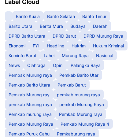
Label Cloud
Barito Kuala
Barito Selatan
Barito Timur
Barito Utara
Berita Mura
Budaya
Daerah
DPRD Barito Utara
DPRD Barut
DPRD Murung Raya
Ekonomi
FYI
Headline
Hukrim
Hukum Kriminal
Kominfo Barut
Lahei
Murung Raya
Nasional
News
Olahraga
Opini
Palangka Raya
Pembak Murung raya
Pemkab Barito Utar
Pemkab Barito Utara
Pemkab Barut
Pemkab Murung ray
pemkab murung raya
pemkab Murung raya
pemkab Murung Raya
Pemkab murung raya
Pemkab Murung raya
Pemkab Murung Raya
Pemkab Murung Raya 4
Pemkab Puruk Cahu
Pemkaburung raya