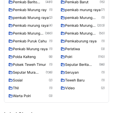
Pemkab Barito
Pemkab Barut
(481)
(15)
Utara
Pemkab Murung ray
pemkab murung raya
(1)
(7)
pemkab Murung raya
pemkab Murung
(2)
(1)
Raya
Pemkab murung raya
Pemkab Murung
(4)
(203)
raya
Pemkab Murung
Pemkab Murung
(360)
(50)
Raya
Raya 4
Pemkab Puruk Cahu
Pemkaburung raya
(1)
(1)
Penkab Murung raya
Peristiwa
(1)
(3)
Polda Kalteng
Polri
(8)
(110)
Polsek Teweh Timur
Seputar Berita
(1)
(96)
Murung Raya
Seputar Mura
Seruyan
(136)
(1)
Seasen 2
Sosial
Teweh Baru
(2)
(1)
TNI
Video
(1)
(2)
Warta Polri
(3)