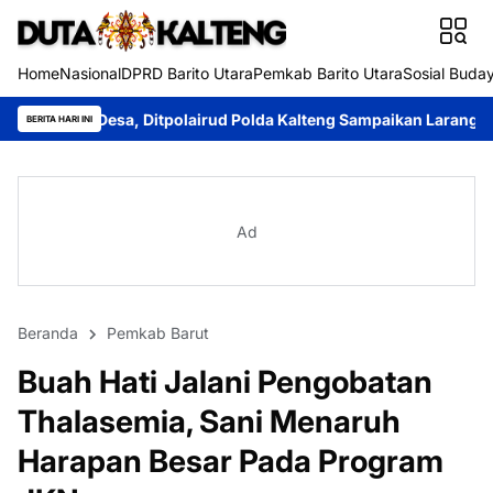
Home
Nasional
DPRD Barito Utara
Pemkab Barito Utara
Sosial Buda
itpolairud Polda Kalteng Sampaikan Larangan Membakar Hutan 
BERITA HARI INI
Ad
Beranda
Pemkab Barut
Buah Hati Jalani Pengobatan
Thalasemia, Sani Menaruh
Harapan Besar Pada Program