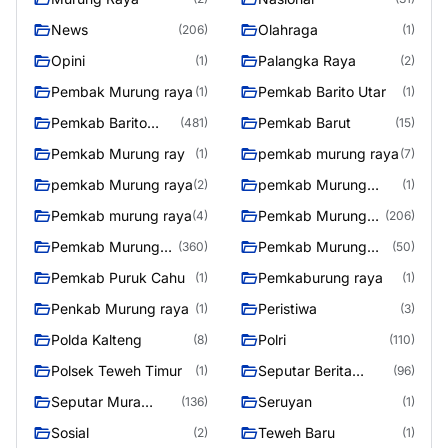
News
Olahraga
(206)
(1)
Opini
Palangka Raya
(1)
(2)
Pembak Murung raya
Pemkab Barito Utar
(1)
(1)
Pemkab Barito
Pemkab Barut
(481)
(15)
Utara
Pemkab Murung ray
pemkab murung raya
(1)
(7)
pemkab Murung raya
pemkab Murung
(2)
(1)
Raya
Pemkab murung raya
Pemkab Murung
(4)
(206)
raya
Pemkab Murung
Pemkab Murung
(360)
(50)
Raya
Raya 4
Pemkab Puruk Cahu
Pemkaburung raya
(1)
(1)
Penkab Murung raya
Peristiwa
(1)
(3)
Polda Kalteng
Polri
(8)
(110)
Polsek Teweh Timur
Seputar Berita
(1)
(96)
Murung Raya
Seputar Mura
Seruyan
(136)
(1)
Seasen 2
Sosial
Teweh Baru
(2)
(1)