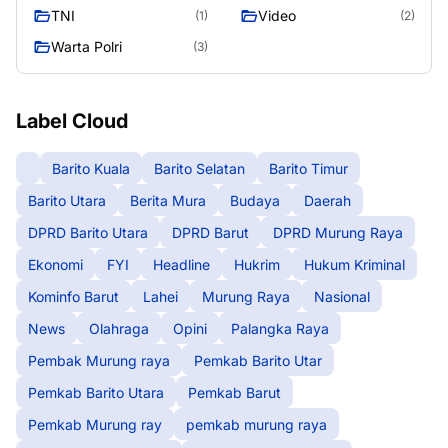
TNI
Video
(1)
(2)
Warta Polri
(3)
Label Cloud
Barito Kuala
Barito Selatan
Barito Timur
Barito Utara
Berita Mura
Budaya
Daerah
DPRD Barito Utara
DPRD Barut
DPRD Murung Raya
Ekonomi
FYI
Headline
Hukrim
Hukum Kriminal
Kominfo Barut
Lahei
Murung Raya
Nasional
News
Olahraga
Opini
Palangka Raya
Pembak Murung raya
Pemkab Barito Utar
Pemkab Barito Utara
Pemkab Barut
Pemkab Murung ray
pemkab murung raya