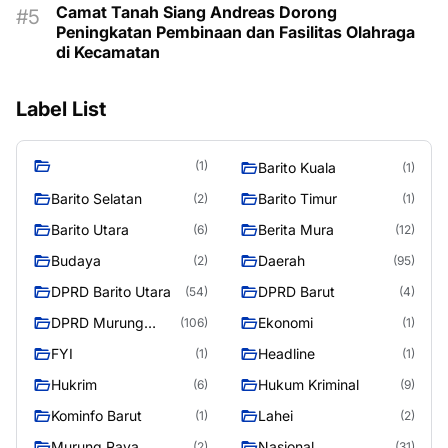
Camat Tanah Siang Andreas Dorong
Peningkatan Pembinaan dan Fasilitas Olahraga
di Kecamatan
Label List
(1)
Barito Kuala
(1)
Barito Selatan
Barito Timur
(2)
(1)
Barito Utara
Berita Mura
(6)
(12)
Budaya
Daerah
(2)
(95)
DPRD Barito Utara
DPRD Barut
(54)
(4)
DPRD Murung
Ekonomi
(106)
(1)
Raya
FYI
Headline
(1)
(1)
Hukrim
Hukum Kriminal
(6)
(9)
Kominfo Barut
Lahei
(1)
(2)
Murung Raya
Nasional
(2)
(31)