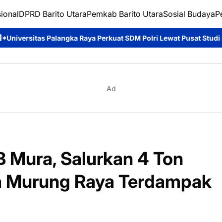
ional
DPRD Barito Utara
Pemkab Barito Utara
Sosial Budaya
P
gka Raya Perkuat SDM Polri Lewat Pusat Studi Kepolisian*
Ditpo
Ad
Mura, Salurkan 4 Ton
a Murung Raya Terdampak