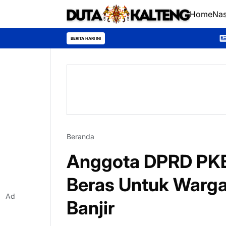
Home
Nas
*Universitas Palan
BERITA HARI INI
Beranda
Anggota DPRD PKB 
Beras Untuk Warg
Ad
Banjir