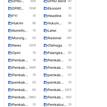
DPRD
DPRD Barut
(54)
(4)
Barito
DPRD
Ekonomi
(106)
(1)
Utara
Murung
FYI
Headline
(1)
(1)
Raya
Hukrim
Hukum
(6)
(9)
Kriminal
Kominfo
Lahei
(1)
(2)
Barut
Murung
Nasional
(2)
(31)
Raya
News
Olahraga
(201)
(1)
Opini
Palangka
(1)
(2)
Raya
Pembak
Pemkab
(1)
(1)
Murung raya
Barito Utar
Pemkab
Pemkab
(481)
(15)
Barito
Barut
Pemkab
pemkab
(1)
(7)
Utara
Murung ray
murung raya
pemkab
pemkab
(2)
(1)
Murung raya
Murung
Pemkab
Pemkab
(4)
(201)
Raya
murung raya
Murung
Pemkab
Pemkab
(360)
(50)
raya
Murung
Murung
Pemkab
Pemkaburun
(1)
(1)