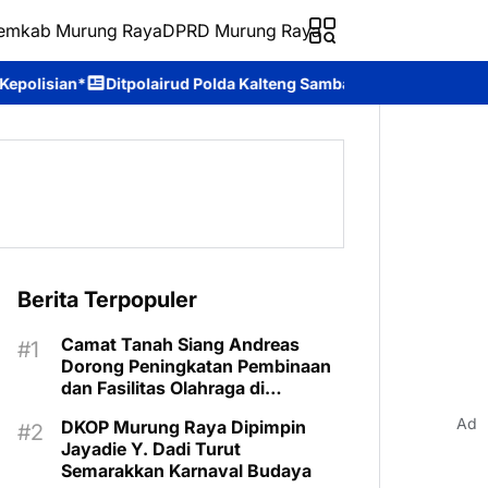
emkab Murung Raya
DPRD Murung Raya
lairud Polda Kalteng Sambangi Masyarakat, Berikan Edukasi tent
Berita Terpopuler
Camat Tanah Siang Andreas
Dorong Peningkatan Pembinaan
dan Fasilitas Olahraga di
Kecamatan
Ad
DKOP Murung Raya Dipimpin
Jayadie Y. Dadi Turut
Semarakkan Karnaval Budaya