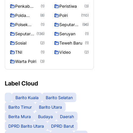
Raya
Raya 4
Puruk Cahu
g raya
Penkab
Peristiwa
(1)
(3)
Murung raya
Polda
Polri
(8)
(110)
Kalteng
Polsek
Seputar
(1)
(96)
Teweh Timur
Berita
Seputar
Seruyan
(136)
(1)
Murung
Mura
Sosial
Teweh Baru
(2)
(1)
Raya
Seasen 2
TNI
Video
(1)
(2)
Warta Polri
(3)
Label Cloud
Barito Kuala
Barito Selatan
Barito Timur
Barito Utara
Berita Mura
Budaya
Daerah
DPRD Barito Utara
DPRD Barut