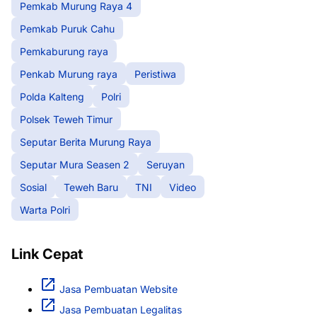
Pemkab Murung Raya 4
Pemkab Puruk Cahu
Pemkaburung raya
Penkab Murung raya
Peristiwa
Polda Kalteng
Polri
Polsek Teweh Timur
Seputar Berita Murung Raya
Seputar Mura Seasen 2
Seruyan
Sosial
Teweh Baru
TNI
Video
Warta Polri
Link Cepat
Jasa Pembuatan Website
Jasa Pembuatan Legalitas