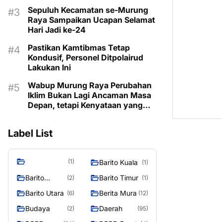
Sepuluh Kecamatan se-Murung
Raya Sampaikan Ucapan Selamat
Hari Jadi ke-24
Pastikan Kamtibmas Tetap
Kondusif, Personel Ditpolairud
Lakukan Ini
Wabup Murung Raya Perubahan
Iklim Bukan Lagi Ancaman Masa
Depan, tetapi Kenyataan yang
Harus Dihadapi
Label List
(1)
Barito Kuala
(1)
Barito
Barito Timur
(2)
(1)
Selatan
Barito Utara
Berita Mura
(6)
(12)
Budaya
Daerah
(2)
(95)