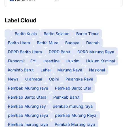
Label Cloud
Barito Kuala
Barito Selatan
Barito Timur
Barito Utara
Berita Mura
Budaya
Daerah
DPRD Barito Utara
DPRD Barut
DPRD Murung Raya
Ekonomi
FYI
Headline
Hukrim
Hukum Kriminal
Kominfo Barut
Lahei
Murung Raya
Nasional
News
Olahraga
Opini
Palangka Raya
Pembak Murung raya
Pemkab Barito Utar
Pemkab Barito Utara
Pemkab Barut
Pemkab Murung ray
pemkab murung raya
pemkab Murung raya
pemkab Murung Raya
Pemkab murung raya
Pemkab Murung raya