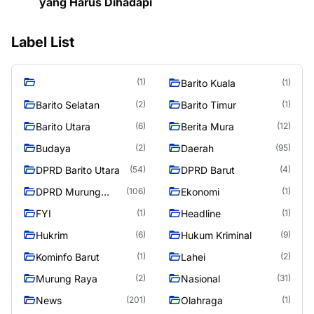
yang Harus Dihadapi
Label List
(1)
Barito Kuala
(1)
Barito Selatan
Barito Timur
(2)
(1)
Barito Utara
Berita Mura
(6)
(12)
Budaya
Daerah
(2)
(95)
DPRD Barito Utara
DPRD Barut
(54)
(4)
DPRD Murung
Ekonomi
(106)
(1)
Raya
FYI
Headline
(1)
(1)
Hukrim
Hukum Kriminal
(6)
(9)
Kominfo Barut
Lahei
(1)
(2)
Murung Raya
Nasional
(2)
(31)
News
Olahraga
(201)
(1)