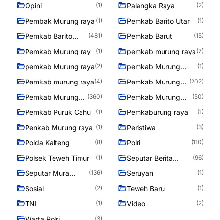
Opini
Palangka Raya
(1)
(2)
Pembak Murung raya
Pemkab Barito Utar
(1)
(1)
Pemkab Barito
Pemkab Barut
(481)
(15)
Utara
Pemkab Murung ray
pemkab murung raya
(1)
(7)
pemkab Murung raya
pemkab Murung
(2)
(1)
Raya
Pemkab murung raya
Pemkab Murung
(4)
(202)
raya
Pemkab Murung
Pemkab Murung
(360)
(50)
Raya
Raya 4
Pemkab Puruk Cahu
Pemkaburung raya
(1)
(1)
Penkab Murung raya
Peristiwa
(1)
(3)
Polda Kalteng
Polri
(8)
(110)
Polsek Teweh Timur
Seputar Berita
(1)
(96)
Murung Raya
Seputar Mura
Seruyan
(136)
(1)
Seasen 2
Sosial
Teweh Baru
(2)
(1)
TNI
Video
(1)
(2)
Warta Polri
(3)