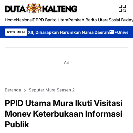
Home
Nasional
DPRD Barito Utara
Pemkab Barito Utara
Sosial Buda
, Diharapkan Harumkan Nama Daerah
*Universitas Palangka Raya
BERITA HARI INI
Ad
Beranda
Seputar Mura Seasen 2
PPID Utama Mura Ikuti Visitasi
Monev Keterbukaan Informasi
Publik