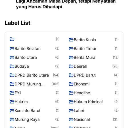
Lagi Ancaman Masa Depan, tetapi Kenyataan
yang Harus Dihadapi
Label List
(1)
Barito Kuala
(1)
Barito Selatan
Barito Timur
(2)
(1)
Barito Utara
Berita Mura
(6)
(12)
Budaya
Daerah
(2)
(95)
DPRD Barito Utara
DPRD Barut
(54)
(4)
DPRD Murung
Ekonomi
(106)
(1)
Raya
FYI
Headline
(1)
(1)
Hukrim
Hukum Kriminal
(6)
(9)
Kominfo Barut
Lahei
(1)
(2)
Murung Raya
Nasional
(2)
(31)