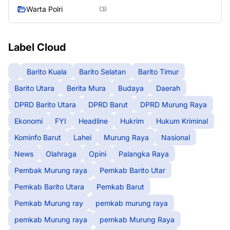
Warta Polri
(3)
Label Cloud
Barito Kuala
Barito Selatan
Barito Timur
Barito Utara
Berita Mura
Budaya
Daerah
DPRD Barito Utara
DPRD Barut
DPRD Murung Raya
Ekonomi
FYI
Headline
Hukrim
Hukum Kriminal
Kominfo Barut
Lahei
Murung Raya
Nasional
News
Olahraga
Opini
Palangka Raya
Pembak Murung raya
Pemkab Barito Utar
Pemkab Barito Utara
Pemkab Barut
Pemkab Murung ray
pemkab murung raya
pemkab Murung raya
pemkab Murung Raya