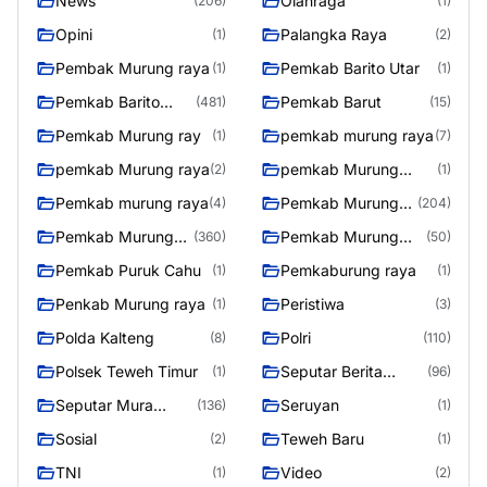
News
Olahraga
(206)
(1)
Opini
Palangka Raya
(1)
(2)
Pembak Murung raya
Pemkab Barito Utar
(1)
(1)
Pemkab Barito
Pemkab Barut
(481)
(15)
Utara
Pemkab Murung ray
pemkab murung raya
(1)
(7)
pemkab Murung raya
pemkab Murung
(2)
(1)
Raya
Pemkab murung raya
Pemkab Murung
(4)
(204)
raya
Pemkab Murung
Pemkab Murung
(360)
(50)
Raya
Raya 4
Pemkab Puruk Cahu
Pemkaburung raya
(1)
(1)
Penkab Murung raya
Peristiwa
(1)
(3)
Polda Kalteng
Polri
(8)
(110)
Polsek Teweh Timur
Seputar Berita
(1)
(96)
Murung Raya
Seputar Mura
Seruyan
(136)
(1)
Seasen 2
Sosial
Teweh Baru
(2)
(1)
TNI
Video
(1)
(2)