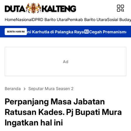
Home
Nasional
DPRD Barito Utara
Pemkab Barito Utara
Sosial Buda
la di Palangka Raya
Cegah Premanisme, Tim Patroli Perintis Pre
BERITA HARI INI
Ad
Beranda
Seputar Mura Seasen 2
Perpanjang Masa Jabatan
Ratusan Kades. Pj Bupati Mura
Ingatkan hal ini