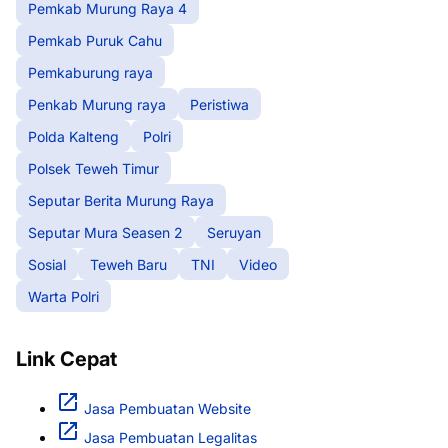
Pemkab Murung Raya 4
Pemkab Puruk Cahu
Pemkaburung raya
Penkab Murung raya
Peristiwa
Polda Kalteng
Polri
Polsek Teweh Timur
Seputar Berita Murung Raya
Seputar Mura Seasen 2
Seruyan
Sosial
Teweh Baru
TNI
Video
Warta Polri
Link Cepat
Jasa Pembuatan Website
Jasa Pembuatan Legalitas