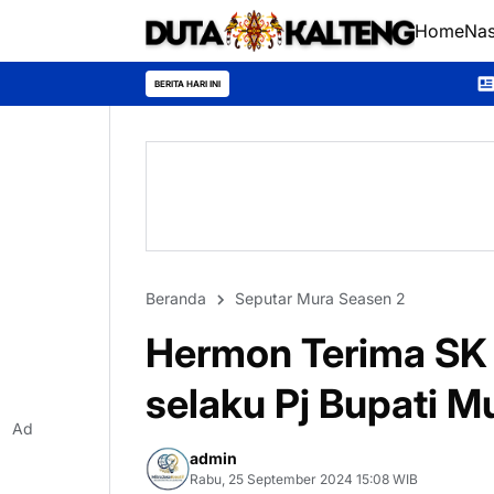
Home
Nas
*Universitas Palangka 
BERITA HARI INI
Beranda
Seputar Mura Seasen 2
Hermon Terima SK
selaku Pj Bupati M
Ad
admin
Rabu, 25 September 2024 15:08 WIB