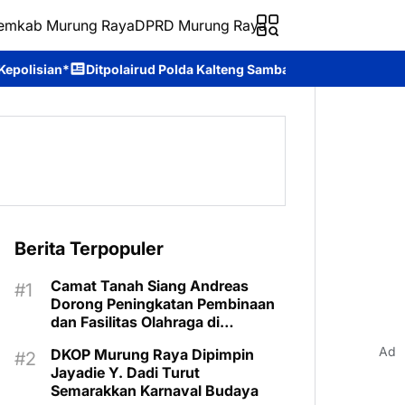
emkab Murung Raya
DPRD Murung Raya
ud Polda Kalteng Sambangi Masyarakat, Berikan Edukasi tentang 
Berita Terpopuler
Camat Tanah Siang Andreas
Dorong Peningkatan Pembinaan
dan Fasilitas Olahraga di
Kecamatan
Ad
DKOP Murung Raya Dipimpin
Jayadie Y. Dadi Turut
Semarakkan Karnaval Budaya