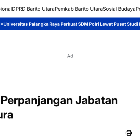
ional
DPRD Barito Utara
Pemkab Barito Utara
Sosial Budaya
P
Raya Perkuat SDM Polri Lewat Pusat Studi Kepolisian*
Ditpolair
Ad
 Perpanjangan Jabatan
ura