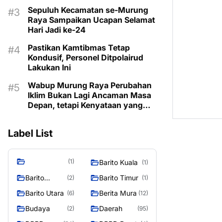
Sepuluh Kecamatan se-Murung
Raya Sampaikan Ucapan Selamat
Hari Jadi ke-24
Pastikan Kamtibmas Tetap
Kondusif, Personel Ditpolairud
Lakukan Ini
Wabup Murung Raya Perubahan
Iklim Bukan Lagi Ancaman Masa
Depan, tetapi Kenyataan yang
Harus Dihadapi
Label List
(1)
Barito Kuala
(1)
Barito
Barito Timur
(2)
(1)
Selatan
Barito Utara
Berita Mura
(6)
(12)
Budaya
Daerah
(2)
(95)