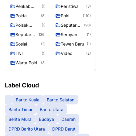
Raya
Raya 4
Puruk Cahu
g raya
Penkab
Peristiwa
(1)
(3)
Murung raya
Polda
Polri
(8)
(110)
Kalteng
Polsek
Seputar
(1)
(96)
Teweh Timur
Berita
Seputar
Seruyan
(136)
(1)
Murung
Mura
Sosial
Teweh Baru
(2)
(1)
Raya
Seasen 2
TNI
Video
(1)
(2)
Warta Polri
(3)
Label Cloud
Barito Kuala
Barito Selatan
Barito Timur
Barito Utara
Berita Mura
Budaya
Daerah
DPRD Barito Utara
DPRD Barut