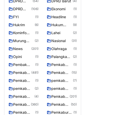
DPRD
DPRD Barut
(54)
(4)
Barito
DPRD
Ekonomi
(106)
(1)
Utara
Murung
FYI
Headline
(1)
(1)
Raya
Hukrim
Hukum
(6)
(9)
Kriminal
Kominfo
Lahei
(1)
(2)
Barut
Murung
Nasional
(2)
(31)
Raya
News
Olahraga
(201)
(1)
Opini
Palangka
(1)
(2)
Raya
Pembak
Pemkab
(1)
(1)
Murung raya
Barito Utar
Pemkab
Pemkab
(481)
(15)
Barito
Barut
Pemkab
pemkab
(1)
(7)
Utara
Murung ray
murung raya
pemkab
pemkab
(2)
(1)
Murung raya
Murung
Pemkab
Pemkab
(4)
(201)
Raya
murung raya
Murung
Pemkab
Pemkab
(360)
(50)
raya
Murung
Murung
Pemkab
Pemkaburun
(1)
(1)