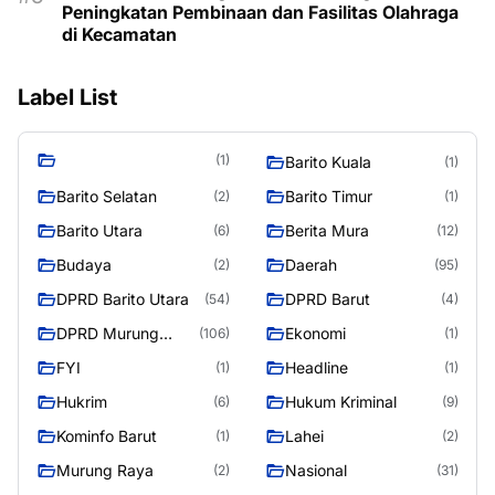
Peningkatan Pembinaan dan Fasilitas Olahraga
di Kecamatan
Label List
(1)
Barito Kuala
(1)
Barito Selatan
Barito Timur
(2)
(1)
Barito Utara
Berita Mura
(6)
(12)
Budaya
Daerah
(2)
(95)
DPRD Barito Utara
DPRD Barut
(54)
(4)
DPRD Murung
Ekonomi
(106)
(1)
Raya
FYI
Headline
(1)
(1)
Hukrim
Hukum Kriminal
(6)
(9)
Kominfo Barut
Lahei
(1)
(2)
Murung Raya
Nasional
(2)
(31)