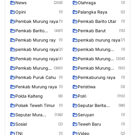
News
Olahraga
(206)
(1)
Opini
Palangka Raya
(1)
(2)
Pembak Murung raya
Pemkab Barito Utar
(1)
(1)
Pemkab Barito
Pemkab Barut
(481)
(15)
Utara
Pemkab Murung ray
pemkab murung raya
(1)
(7)
pemkab Murung raya
pemkab Murung
(2)
(1)
Raya
Pemkab murung raya
Pemkab Murung
(4)
(206)
raya
Pemkab Murung
Pemkab Murung
(360)
(50)
Raya
Raya 4
Pemkab Puruk Cahu
Pemkaburung raya
(1)
(1)
Penkab Murung raya
Peristiwa
(1)
(3)
Polda Kalteng
Polri
(8)
(110)
Polsek Teweh Timur
Seputar Berita
(1)
(96)
Murung Raya
Seputar Mura
Seruyan
(136)
(1)
Seasen 2
Sosial
Teweh Baru
(2)
(1)
TNI
Video
(1)
(2)