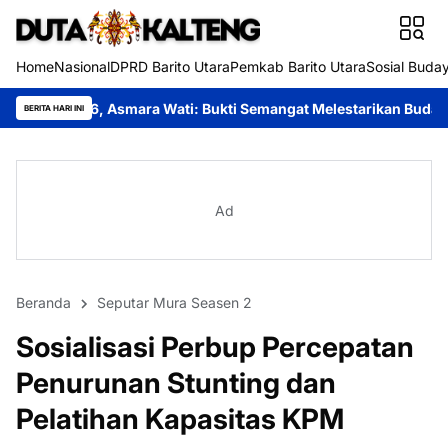
Home
Nasional
DPRD Barito Utara
Pemkab Barito Utara
Sosial Buda
mara Wati: Bukti Semangat Melestarikan Budaya
Festival Buday
BERITA HARI INI
Ad
Beranda
Seputar Mura Seasen 2
Sosialisasi Perbup Percepatan
Penurunan Stunting dan
Pelatihan Kapasitas KPM