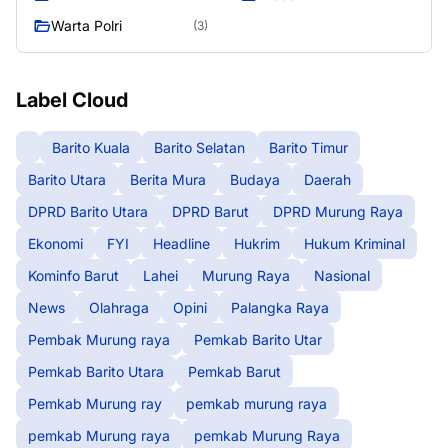
Warta Polri
(3)
Label Cloud
Barito Kuala
Barito Selatan
Barito Timur
Barito Utara
Berita Mura
Budaya
Daerah
DPRD Barito Utara
DPRD Barut
DPRD Murung Raya
Ekonomi
FYI
Headline
Hukrim
Hukum Kriminal
Kominfo Barut
Lahei
Murung Raya
Nasional
News
Olahraga
Opini
Palangka Raya
Pembak Murung raya
Pemkab Barito Utar
Pemkab Barito Utara
Pemkab Barut
Pemkab Murung ray
pemkab murung raya
pemkab Murung raya
pemkab Murung Raya