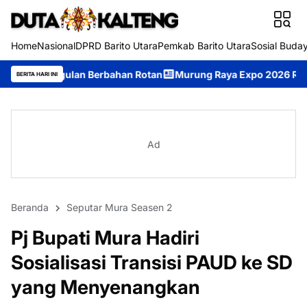
Home
Nasional
DPRD Barito Utara
Pemkab Barito Utara
Sosial Buda
bahan Rotan
Murung Raya Expo 2026 Resmi Dibuka, Jadi Ajang 
BERITA HARI INI
Ad
Beranda
Seputar Mura Seasen 2
Pj Bupati Mura Hadiri
Sosialisasi Transisi PAUD ke SD
yang Menyenangkan