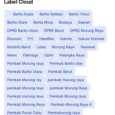
Label Cloud
Barito Kuala
Barito Selatan
Barito Timur
Barito Utara
Berita Mura
Budaya
Daerah
DPRD Barito Utara
DPRD Barut
DPRD Murung Raya
Ekonomi
FYI
Headline
Hukrim
Hukum Kriminal
Kominfo Barut
Lahei
Murung Raya
Nasional
News
Olahraga
Opini
Palangka Raya
Pembak Murung raya
Pemkab Barito Utar
Pemkab Barito Utara
Pemkab Barut
Pemkab Murung ray
pemkab murung raya
pemkab Murung raya
pemkab Murung Raya
Pemkab murung raya
Pemkab Murung raya
Pemkab Murung Raya
Pemkab Murung Raya 4
Pemkab Puruk Cahu
Pemkaburung raya