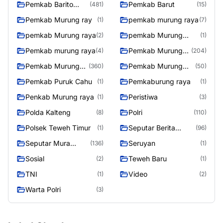
Pemkab Barito
Pemkab Barut
(481)
(15)
Utara
Pemkab Murung ray
pemkab murung raya
(1)
(7)
pemkab Murung raya
pemkab Murung
(2)
(1)
Raya
Pemkab murung raya
Pemkab Murung
(4)
(204)
raya
Pemkab Murung
Pemkab Murung
(360)
(50)
Raya
Raya 4
Pemkab Puruk Cahu
Pemkaburung raya
(1)
(1)
Penkab Murung raya
Peristiwa
(1)
(3)
Polda Kalteng
Polri
(8)
(110)
Polsek Teweh Timur
Seputar Berita
(1)
(96)
Murung Raya
Seputar Mura
Seruyan
(136)
(1)
Seasen 2
Sosial
Teweh Baru
(2)
(1)
TNI
Video
(1)
(2)
Warta Polri
(3)