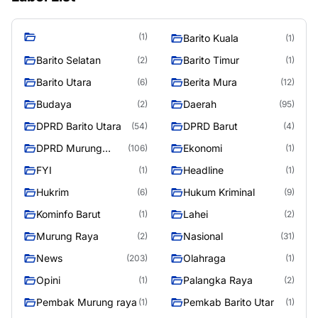
(1)
Barito Kuala
(1)
Barito Selatan
Barito Timur
(2)
(1)
Barito Utara
Berita Mura
(6)
(12)
Budaya
Daerah
(2)
(95)
DPRD Barito Utara
DPRD Barut
(54)
(4)
DPRD Murung
Ekonomi
(106)
(1)
Raya
FYI
Headline
(1)
(1)
Hukrim
Hukum Kriminal
(6)
(9)
Kominfo Barut
Lahei
(1)
(2)
Murung Raya
Nasional
(2)
(31)
News
Olahraga
(203)
(1)
Opini
Palangka Raya
(1)
(2)
Pembak Murung raya
Pemkab Barito Utar
(1)
(1)