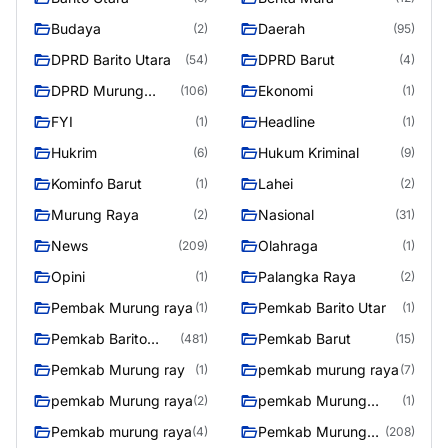
Budaya
Daerah
(2)
(95)
DPRD Barito Utara
DPRD Barut
(54)
(4)
DPRD Murung
Ekonomi
(106)
(1)
Raya
FYI
Headline
(1)
(1)
Hukrim
Hukum Kriminal
(6)
(9)
Kominfo Barut
Lahei
(1)
(2)
Murung Raya
Nasional
(2)
(31)
News
Olahraga
(209)
(1)
Opini
Palangka Raya
(1)
(2)
Pembak Murung raya
Pemkab Barito Utar
(1)
(1)
Pemkab Barito
Pemkab Barut
(481)
(15)
Utara
Pemkab Murung ray
pemkab murung raya
(1)
(7)
pemkab Murung raya
pemkab Murung
(2)
(1)
Raya
Pemkab murung raya
Pemkab Murung
(4)
(208)