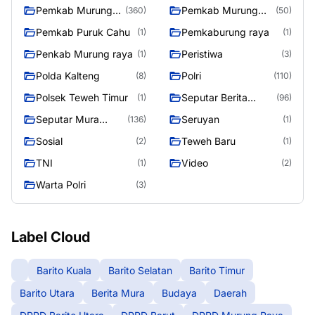
raya
Pemkab Murung
Pemkab Murung
(360)
(50)
Raya
Raya 4
Pemkab Puruk Cahu
Pemkaburung raya
(1)
(1)
Penkab Murung raya
Peristiwa
(1)
(3)
Polda Kalteng
Polri
(8)
(110)
Polsek Teweh Timur
Seputar Berita
(1)
(96)
Murung Raya
Seputar Mura
Seruyan
(136)
(1)
Seasen 2
Sosial
Teweh Baru
(2)
(1)
TNI
Video
(1)
(2)
Warta Polri
(3)
Label Cloud
Barito Kuala
Barito Selatan
Barito Timur
Barito Utara
Berita Mura
Budaya
Daerah