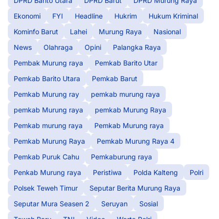
DPRD Barito Utara
DPRD Barut
DPRD Murung Raya
Ekonomi
FYI
Headline
Hukrim
Hukum Kriminal
Kominfo Barut
Lahei
Murung Raya
Nasional
News
Olahraga
Opini
Palangka Raya
Pembak Murung raya
Pemkab Barito Utar
Pemkab Barito Utara
Pemkab Barut
Pemkab Murung ray
pemkab murung raya
pemkab Murung raya
pemkab Murung Raya
Pemkab murung raya
Pemkab Murung raya
Pemkab Murung Raya
Pemkab Murung Raya 4
Pemkab Puruk Cahu
Pemkaburung raya
Penkab Murung raya
Peristiwa
Polda Kalteng
Polri
Polsek Teweh Timur
Seputar Berita Murung Raya
Seputar Mura Seasen 2
Seruyan
Sosial