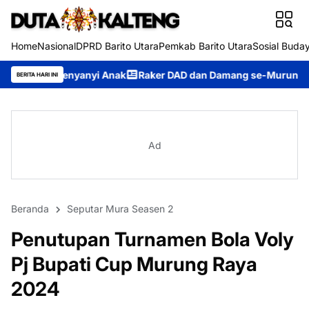
Home
Nasional
DPRD Barito Utara
Pemkab Barito Utara
Sosial Buda
yi Anak
Raker DAD dan Damang se-Murung Raya 2026, Panitia P
BERITA HARI INI
Ad
Beranda
Seputar Mura Seasen 2
Penutupan Turnamen Bola Voly
Pj Bupati Cup Murung Raya
2024