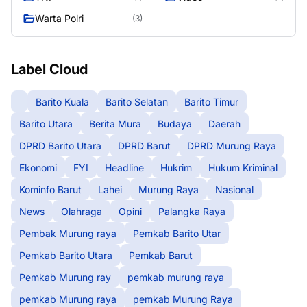
Warta Polri
(3)
Label Cloud
Barito Kuala
Barito Selatan
Barito Timur
Barito Utara
Berita Mura
Budaya
Daerah
DPRD Barito Utara
DPRD Barut
DPRD Murung Raya
Ekonomi
FYI
Headline
Hukrim
Hukum Kriminal
Kominfo Barut
Lahei
Murung Raya
Nasional
News
Olahraga
Opini
Palangka Raya
Pembak Murung raya
Pemkab Barito Utar
Pemkab Barito Utara
Pemkab Barut
Pemkab Murung ray
pemkab murung raya
pemkab Murung raya
pemkab Murung Raya