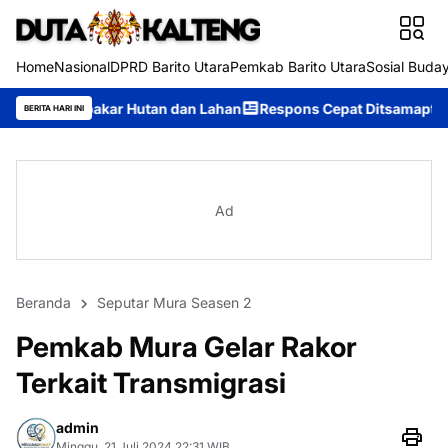
Home
Nasional
DPRD Barito Utara
Pemkab Barito Utara
Sosial Buda
Hutan dan Lahan
Respons Cepat Ditsamapta Polda Kalteng Tanga
BERITA HARI INI
Ad
Beranda
Seputar Mura Seasen 2
Pemkab Mura Gelar Rakor
Terkait Transmigrasi
admin
Minggu, 21 Juli 2024 22:31 WIB