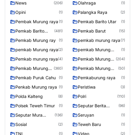
News
Olahraga
(206)
(1)
Opini
Palangka Raya
(1)
(2)
Pembak Murung raya
Pemkab Barito Utar
(1)
(1)
Pemkab Barito
Pemkab Barut
(481)
(15)
Utara
Pemkab Murung ray
pemkab murung raya
(1)
(7)
pemkab Murung raya
pemkab Murung
(2)
(1)
Raya
Pemkab murung raya
Pemkab Murung
(4)
(204)
raya
Pemkab Murung
Pemkab Murung
(360)
(50)
Raya
Raya 4
Pemkab Puruk Cahu
Pemkaburung raya
(1)
(1)
Penkab Murung raya
Peristiwa
(1)
(3)
Polda Kalteng
Polri
(8)
(110)
Polsek Teweh Timur
Seputar Berita
(1)
(96)
Murung Raya
Seputar Mura
Seruyan
(136)
(1)
Seasen 2
Sosial
Teweh Baru
(2)
(1)
TNI
Video
(1)
(2)