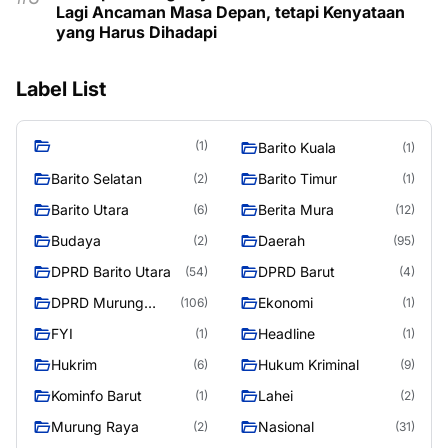
Lagi Ancaman Masa Depan, tetapi Kenyataan
yang Harus Dihadapi
Label List
(1)
Barito Kuala
(1)
Barito Selatan
Barito Timur
(2)
(1)
Barito Utara
Berita Mura
(6)
(12)
Budaya
Daerah
(2)
(95)
DPRD Barito Utara
DPRD Barut
(54)
(4)
DPRD Murung
Ekonomi
(106)
(1)
Raya
FYI
Headline
(1)
(1)
Hukrim
Hukum Kriminal
(6)
(9)
Kominfo Barut
Lahei
(1)
(2)
Murung Raya
Nasional
(2)
(31)