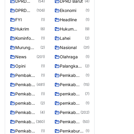
DPRD
DPRD Barut
(54)
(4)
Barito
DPRD
Ekonomi
(106)
(1)
Utara
Murung
FYI
Headline
(1)
(1)
Raya
Hukrim
Hukum
(6)
(9)
Kriminal
Kominfo
Lahei
(1)
(2)
Barut
Murung
Nasional
(2)
(31)
Raya
News
Olahraga
(201)
(1)
Opini
Palangka
(1)
(2)
Raya
Pembak
Pemkab
(1)
(1)
Murung raya
Barito Utar
Pemkab
Pemkab
(481)
(15)
Barito
Barut
Pemkab
pemkab
(1)
(7)
Utara
Murung ray
murung raya
pemkab
pemkab
(2)
(1)
Murung raya
Murung
Pemkab
Pemkab
(4)
(202)
Raya
murung raya
Murung
Pemkab
Pemkab
(360)
(50)
raya
Murung
Murung
Pemkab
Pemkaburun
(1)
(1)