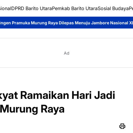
ional
DPRD Barito Utara
Pemkab Barito Utara
Sosial Budaya
P
aya Dilepas Menuju Jambore Nasional XII, Diharapkan Harumka
Ad
yat Ramaikan Hari Jadi
 Murung Raya