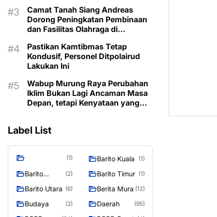
Camat Tanah Siang Andreas
Dorong Peningkatan Pembinaan
dan Fasilitas Olahraga di
Kecamatan
Pastikan Kamtibmas Tetap
Kondusif, Personel Ditpolairud
Lakukan Ini
Wabup Murung Raya Perubahan
Iklim Bukan Lagi Ancaman Masa
Depan, tetapi Kenyataan yang
Harus Dihadapi
Label List
(1)
Barito Kuala
(1)
Barito
Barito Timur
(2)
(1)
Selatan
Barito Utara
Berita Mura
(6)
(12)
Budaya
Daerah
(2)
(95)