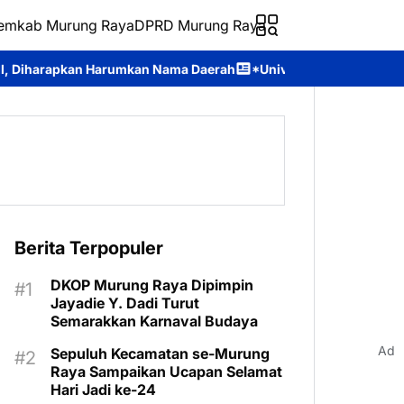
emkab Murung Raya
DPRD Murung Raya
n Nama Daerah
*Universitas Palangka Raya Perkuat SDM Polri Le
Berita Terpopuler
DKOP Murung Raya Dipimpin
Jayadie Y. Dadi Turut
Semarakkan Karnaval Budaya
Ad
Sepuluh Kecamatan se-Murung
Raya Sampaikan Ucapan Selamat
Hari Jadi ke-24