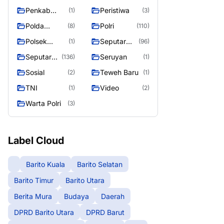
Raya
Raya 4
Puruk Cahu
g raya
Penkab
Peristiwa
(1)
(3)
Murung raya
Polda
Polri
(8)
(110)
Kalteng
Polsek
Seputar
(1)
(96)
Teweh Timur
Berita
Seputar
Seruyan
(136)
(1)
Murung
Mura
Sosial
Teweh Baru
(2)
(1)
Raya
Seasen 2
TNI
Video
(1)
(2)
Warta Polri
(3)
Label Cloud
Barito Kuala
Barito Selatan
Barito Timur
Barito Utara
Berita Mura
Budaya
Daerah
DPRD Barito Utara
DPRD Barut