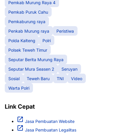
Pemkab Murung Raya 4
Pemkab Puruk Cahu
Pemkaburung raya
Penkab Murung raya
Peristiwa
Polda Kalteng
Polri
Polsek Teweh Timur
Seputar Berita Murung Raya
Seputar Mura Seasen 2
Seruyan
Sosial
Teweh Baru
TNI
Video
Warta Polri
Link Cepat
Jasa Pembuatan Website
Jasa Pembuatan Legalitas