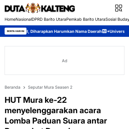
Home
Nasional
DPRD Barito Utara
Pemkab Barito Utara
Sosial Buda
iharapkan Harumkan Nama Daerah
*Universitas Palangka Raya P
BERITA HARI INI
Ad
Beranda
Seputar Mura Seasen 2
HUT Mura ke-22
menyelenggarakan acara
Lomba Paduan Suara antar