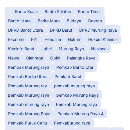
Barito Kuala
Barito Selatan
Barito Timur
Barito Utara
Berita Mura
Budaya
Daerah
DPRD Barito Utara
DPRD Barut
DPRD Murung Raya
Ekonomi
FYI
Headline
Hukrim
Hukum Kriminal
Kominfo Barut
Lahei
Murung Raya
Nasional
News
Olahraga
Opini
Palangka Raya
Pembak Murung raya
Pemkab Barito Utar
Pemkab Barito Utara
Pemkab Barut
Pemkab Murung ray
pemkab murung raya
pemkab Murung raya
pemkab Murung Raya
Pemkab murung raya
Pemkab Murung raya
Pemkab Murung Raya
Pemkab Murung Raya 4
Pemkab Puruk Cahu
Pemkaburung raya