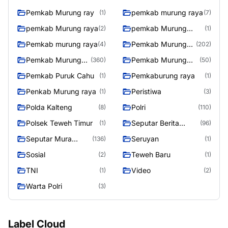
Utara
Pemkab Murung ray
pemkab murung raya
(1)
(7)
pemkab Murung raya
pemkab Murung
(2)
(1)
Raya
Pemkab murung raya
Pemkab Murung
(4)
(202)
raya
Pemkab Murung
Pemkab Murung
(360)
(50)
Raya
Raya 4
Pemkab Puruk Cahu
Pemkaburung raya
(1)
(1)
Penkab Murung raya
Peristiwa
(1)
(3)
Polda Kalteng
Polri
(8)
(110)
Polsek Teweh Timur
Seputar Berita
(1)
(96)
Murung Raya
Seputar Mura
Seruyan
(136)
(1)
Seasen 2
Sosial
Teweh Baru
(2)
(1)
TNI
Video
(1)
(2)
Warta Polri
(3)
Label Cloud