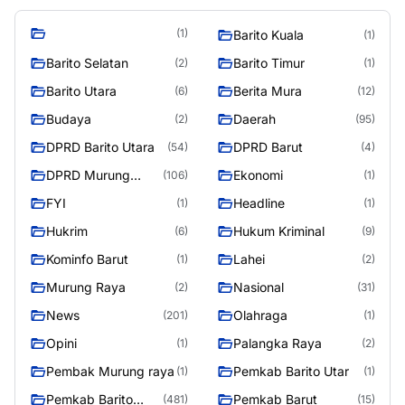
(1)
Barito Kuala
(1)
Barito Selatan
Barito Timur
(2)
(1)
Barito Utara
Berita Mura
(6)
(12)
Budaya
Daerah
(2)
(95)
DPRD Barito Utara
DPRD Barut
(54)
(4)
DPRD Murung
Ekonomi
(106)
(1)
Raya
FYI
Headline
(1)
(1)
Hukrim
Hukum Kriminal
(6)
(9)
Kominfo Barut
Lahei
(1)
(2)
Murung Raya
Nasional
(2)
(31)
News
Olahraga
(201)
(1)
Opini
Palangka Raya
(1)
(2)
Pembak Murung raya
Pemkab Barito Utar
(1)
(1)
Pemkab Barito
Pemkab Barut
(481)
(15)