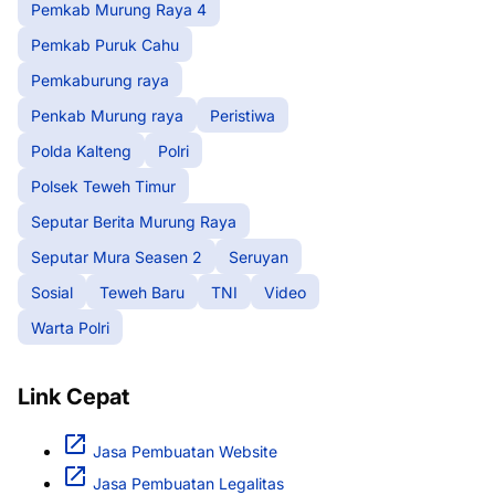
Pemkab Murung Raya 4
Pemkab Puruk Cahu
Pemkaburung raya
Penkab Murung raya
Peristiwa
Polda Kalteng
Polri
Polsek Teweh Timur
Seputar Berita Murung Raya
Seputar Mura Seasen 2
Seruyan
Sosial
Teweh Baru
TNI
Video
Warta Polri
Link Cepat
Jasa Pembuatan Website
Jasa Pembuatan Legalitas