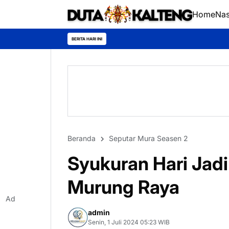
Home
Nas
Pengabdian Tanpa
BERITA HARI INI
Beranda
Seputar Mura Seasen 2
Syukuran Hari Jad
Murung Raya
Ad
admin
Senin, 1 Juli 2024 05:23 WIB