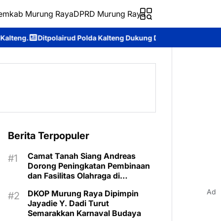
emkab Murung Raya
DPRD Murung Raya
 Polda Kalteng Dukung Dunia Pendidikan Lewat Kapal Melek Huruf 
Berita Terpopuler
Camat Tanah Siang Andreas
Dorong Peningkatan Pembinaan
dan Fasilitas Olahraga di
Kecamatan
Ad
DKOP Murung Raya Dipimpin
Jayadie Y. Dadi Turut
Semarakkan Karnaval Budaya