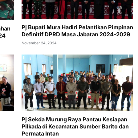
Pj Bupati Mura Hadiri Pelantikan Pimpinan
ahan
Definitif DPRD Masa Jabatan 2024-2029
24
November 24, 2024
Pj Sekda Murung Raya Pantau Kesiapan
Pilkada di Kecamatan Sumber Barito dan
Permata Intan