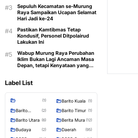
Sepuluh Kecamatan se-Murung
Raya Sampaikan Ucapan Selamat
Hari Jadi ke-24
Pastikan Kamtibmas Tetap
Kondusif, Personel Ditpolairud
Lakukan Ini
Wabup Murung Raya Perubahan
Iklim Bukan Lagi Ancaman Masa
Depan, tetapi Kenyataan yang
Harus Dihadapi
Label List
(1)
Barito Kuala
(1)
Barito
Barito Timur
(2)
(1)
Selatan
Barito Utara
Berita Mura
(6)
(12)
Budaya
Daerah
(2)
(95)