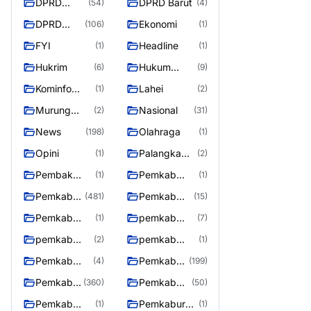
DPRD
DPRD Barut
(54)
(4)
Barito
DPRD
Ekonomi
(106)
(1)
Utara
Murung
FYI
Headline
(1)
(1)
Raya
Hukrim
Hukum
(6)
(9)
Kriminal
Kominfo
Lahei
(1)
(2)
Barut
Murung
Nasional
(2)
(31)
Raya
News
Olahraga
(198)
(1)
Opini
Palangka
(1)
(2)
Raya
Pembak
Pemkab
(1)
(1)
Murung raya
Barito Utar
Pemkab
Pemkab
(481)
(15)
Barito
Barut
Pemkab
pemkab
(1)
(7)
Utara
Murung ray
murung raya
pemkab
pemkab
(2)
(1)
Murung raya
Murung
Pemkab
Pemkab
(4)
(199)
Raya
murung raya
Murung
Pemkab
Pemkab
(360)
(50)
raya
Murung
Murung
Pemkab
Pemkaburun
(1)
(1)