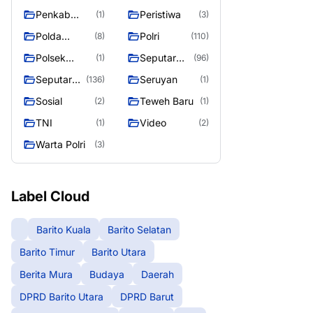
Raya
Raya 4
Puruk Cahu
g raya
Penkab
Peristiwa
(1)
(3)
Murung raya
Polda
Polri
(8)
(110)
Kalteng
Polsek
Seputar
(1)
(96)
Teweh Timur
Berita
Seputar
Seruyan
(136)
(1)
Murung
Mura
Sosial
Teweh Baru
(2)
(1)
Raya
Seasen 2
TNI
Video
(1)
(2)
Warta Polri
(3)
Label Cloud
Barito Kuala
Barito Selatan
Barito Timur
Barito Utara
Berita Mura
Budaya
Daerah
DPRD Barito Utara
DPRD Barut