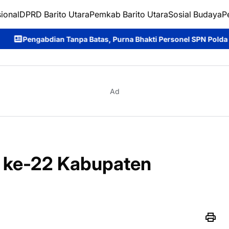
ional
DPRD Barito Utara
Pemkab Barito Utara
Sosial Budaya
P
 Batas, Purna Bhakti Personel SPN Polda Kalteng.
Ditpolairud
Ad
i ke-22 Kabupaten