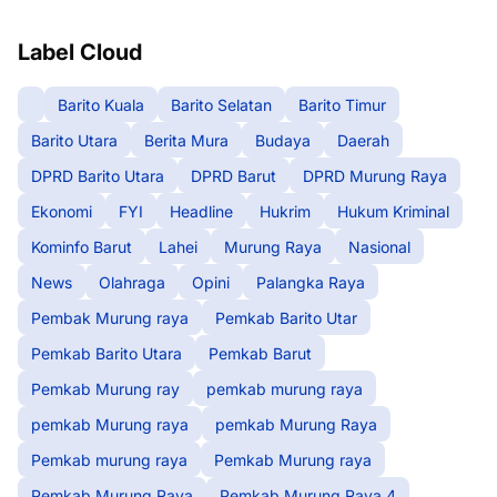
Label Cloud
Barito Kuala
Barito Selatan
Barito Timur
Barito Utara
Berita Mura
Budaya
Daerah
DPRD Barito Utara
DPRD Barut
DPRD Murung Raya
Ekonomi
FYI
Headline
Hukrim
Hukum Kriminal
Kominfo Barut
Lahei
Murung Raya
Nasional
News
Olahraga
Opini
Palangka Raya
Pembak Murung raya
Pemkab Barito Utar
Pemkab Barito Utara
Pemkab Barut
Pemkab Murung ray
pemkab murung raya
pemkab Murung raya
pemkab Murung Raya
Pemkab murung raya
Pemkab Murung raya
Pemkab Murung Raya
Pemkab Murung Raya 4