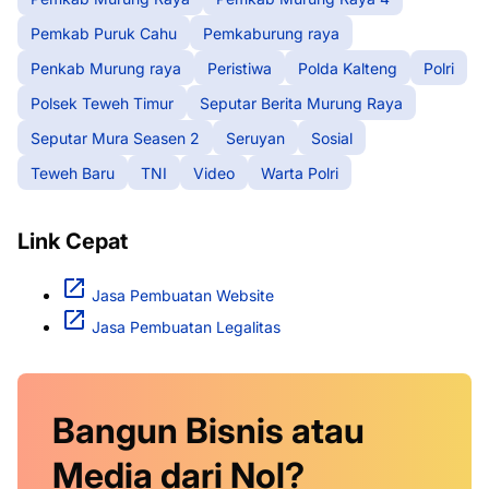
Pemkab Puruk Cahu
Pemkaburung raya
Penkab Murung raya
Peristiwa
Polda Kalteng
Polri
Polsek Teweh Timur
Seputar Berita Murung Raya
Seputar Mura Seasen 2
Seruyan
Sosial
Teweh Baru
TNI
Video
Warta Polri
Link Cepat
Jasa Pembuatan Website
Jasa Pembuatan Legalitas
Bangun Bisnis atau
Media dari Nol?