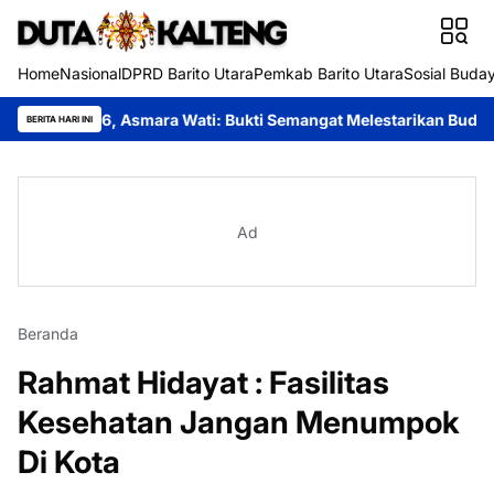
Home
Nasional
DPRD Barito Utara
Pemkab Barito Utara
Sosial Buda
26, Asmara Wati: Bukti Semangat Melestarikan Budaya
Festival
BERITA HARI INI
Ad
Beranda
Rahmat Hidayat : Fasilitas
Kesehatan Jangan Menumpok
Di Kota