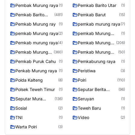
Pembak Murung raya
Pemkab Barito Utar
(1)
(1)
Pemkab Barito
Pemkab Barut
(481)
(15)
Utara
Pemkab Murung ray
pemkab murung raya
(1)
(7)
pemkab Murung raya
pemkab Murung
(2)
(1)
Raya
Pemkab murung raya
Pemkab Murung
(4)
(206)
raya
Pemkab Murung
Pemkab Murung
(360)
(50)
Raya
Raya 4
Pemkab Puruk Cahu
Pemkaburung raya
(1)
(1)
Penkab Murung raya
Peristiwa
(1)
(3)
Polda Kalteng
Polri
(8)
(110)
Polsek Teweh Timur
Seputar Berita
(1)
(96)
Murung Raya
Seputar Mura
Seruyan
(136)
(1)
Seasen 2
Sosial
Teweh Baru
(2)
(1)
TNI
Video
(1)
(2)
Warta Polri
(3)