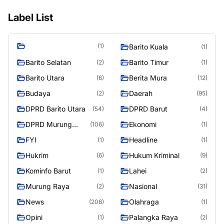
Label List
(1)
Barito Kuala
(1)
Barito Selatan
Barito Timur
(2)
(1)
Barito Utara
Berita Mura
(6)
(12)
Budaya
Daerah
(2)
(95)
DPRD Barito Utara
DPRD Barut
(54)
(4)
DPRD Murung
Ekonomi
(106)
(1)
Raya
FYI
Headline
(1)
(1)
Hukrim
Hukum Kriminal
(6)
(9)
Kominfo Barut
Lahei
(1)
(2)
Murung Raya
Nasional
(2)
(31)
News
Olahraga
(206)
(1)
Opini
Palangka Raya
(1)
(2)