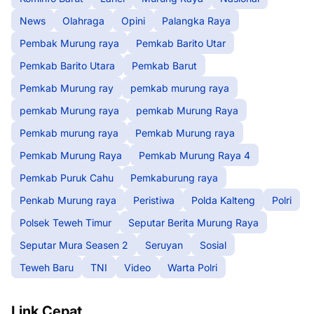
News
Olahraga
Opini
Palangka Raya
Pembak Murung raya
Pemkab Barito Utar
Pemkab Barito Utara
Pemkab Barut
Pemkab Murung ray
pemkab murung raya
pemkab Murung raya
pemkab Murung Raya
Pemkab murung raya
Pemkab Murung raya
Pemkab Murung Raya
Pemkab Murung Raya 4
Pemkab Puruk Cahu
Pemkaburung raya
Penkab Murung raya
Peristiwa
Polda Kalteng
Polri
Polsek Teweh Timur
Seputar Berita Murung Raya
Seputar Mura Seasen 2
Seruyan
Sosial
Teweh Baru
TNI
Video
Warta Polri
Link Cepat