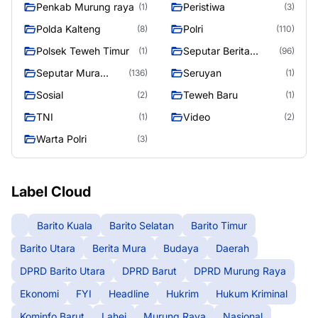
Penkab Murung raya
Peristiwa
(1)
(3)
Polda Kalteng
Polri
(8)
(110)
Polsek Teweh Timur
Seputar Berita
(1)
(96)
Murung Raya
Seputar Mura
Seruyan
(136)
(1)
Seasen 2
Sosial
Teweh Baru
(2)
(1)
TNI
Video
(1)
(2)
Warta Polri
(3)
Label Cloud
Barito Kuala
Barito Selatan
Barito Timur
Barito Utara
Berita Mura
Budaya
Daerah
DPRD Barito Utara
DPRD Barut
DPRD Murung Raya
Ekonomi
FYI
Headline
Hukrim
Hukum Kriminal
Kominfo Barut
Lahei
Murung Raya
Nasional