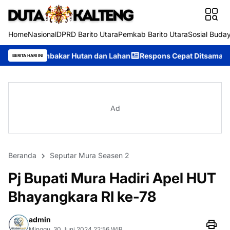
Home
Nasional
DPRD Barito Utara
Pemkab Barito Utara
Sosial Buda
r Hutan dan Lahan
Respons Cepat Ditsamapta Polda Kalteng Tan
BERITA HARI INI
Ad
Beranda
Seputar Mura Seasen 2
Pj Bupati Mura Hadiri Apel HUT
Bhayangkara RI ke-78
admin
Minggu, 30 Juni 2024 22:56 WIB