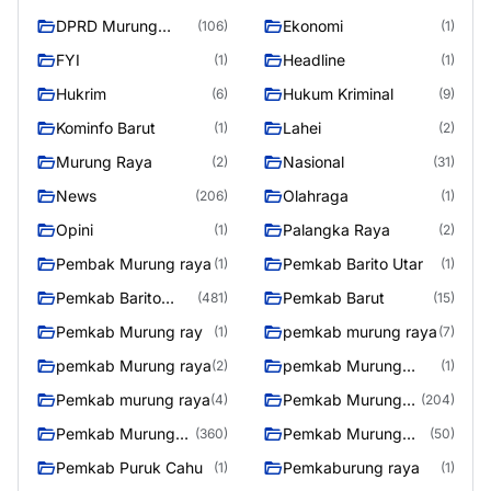
DPRD Murung
Ekonomi
(106)
(1)
Raya
FYI
Headline
(1)
(1)
Hukrim
Hukum Kriminal
(6)
(9)
Kominfo Barut
Lahei
(1)
(2)
Murung Raya
Nasional
(2)
(31)
News
Olahraga
(206)
(1)
Opini
Palangka Raya
(1)
(2)
Pembak Murung raya
Pemkab Barito Utar
(1)
(1)
Pemkab Barito
Pemkab Barut
(481)
(15)
Utara
Pemkab Murung ray
pemkab murung raya
(1)
(7)
pemkab Murung raya
pemkab Murung
(2)
(1)
Raya
Pemkab murung raya
Pemkab Murung
(4)
(204)
raya
Pemkab Murung
Pemkab Murung
(360)
(50)
Raya
Raya 4
Pemkab Puruk Cahu
Pemkaburung raya
(1)
(1)