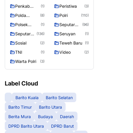
Raya
Raya 4
Puruk Cahu
g raya
Penkab
Peristiwa
(1)
(3)
Murung raya
Polda
Polri
(8)
(110)
Kalteng
Polsek
Seputar
(1)
(96)
Teweh Timur
Berita
Seputar
Seruyan
(136)
(1)
Murung
Mura
Sosial
Teweh Baru
(2)
(1)
Raya
Seasen 2
TNI
Video
(1)
(2)
Warta Polri
(3)
Label Cloud
Barito Kuala
Barito Selatan
Barito Timur
Barito Utara
Berita Mura
Budaya
Daerah
DPRD Barito Utara
DPRD Barut