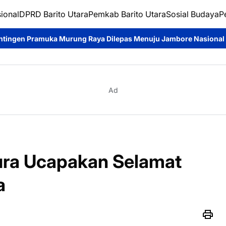
ional
DPRD Barito Utara
Pemkab Barito Utara
Sosial Budaya
P
rung Raya Dilepas Menuju Jambore Nasional XII, Diharapkan H
Ad
ra Ucapakan Selamat
a