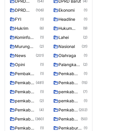
DPRD
DPRD Barut
(54)
(4)
Barito
DPRD
Ekonomi
(106)
(1)
Utara
Murung
FYI
Headline
(1)
(1)
Raya
Hukrim
Hukum
(6)
(9)
Kriminal
Kominfo
Lahei
(1)
(2)
Barut
Murung
Nasional
(2)
(31)
Raya
News
Olahraga
(201)
(1)
Opini
Palangka
(1)
(2)
Raya
Pembak
Pemkab
(1)
(1)
Murung raya
Barito Utar
Pemkab
Pemkab
(481)
(15)
Barito
Barut
Pemkab
pemkab
(1)
(7)
Utara
Murung ray
murung raya
pemkab
pemkab
(2)
(1)
Murung raya
Murung
Pemkab
Pemkab
(4)
(202)
Raya
murung raya
Murung
Pemkab
Pemkab
(360)
(50)
raya
Murung
Murung
Pemkab
Pemkaburun
(1)
(1)