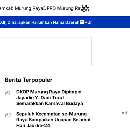
emkab Murung Raya
DPRD Murung Raya
arumkan Nama Daerah
*Universitas Palangka Raya Perkuat SDM P
Berita Terpopuler
DKOP Murung Raya Dipimpin
Jayadie Y. Dadi Turut
Semarakkan Karnaval Budaya
Ad
Sepuluh Kecamatan se-Murung
Raya Sampaikan Ucapan Selamat
Hari Jadi ke-24