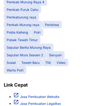
Pemkab Murung Raya 4
Pemkab Puruk Cahu
Pemkaburung raya
Penkab Murung raya
Peristiwa
Polda Kalteng
Polri
Polsek Teweh Timur
Seputar Berita Murung Raya
Seputar Mura Seasen 2
Seruyan
Sosial
Teweh Baru
TNI
Video
Warta Polri
Link Cepat
Jasa Pembuatan Website
Jasa Pembuatan Legalitas