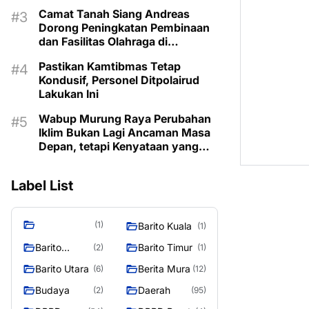
Camat Tanah Siang Andreas
Dorong Peningkatan Pembinaan
dan Fasilitas Olahraga di
Kecamatan
Pastikan Kamtibmas Tetap
Kondusif, Personel Ditpolairud
Lakukan Ini
Wabup Murung Raya Perubahan
Iklim Bukan Lagi Ancaman Masa
Depan, tetapi Kenyataan yang
Harus Dihadapi
Label List
(1)
Barito Kuala
(1)
Barito
Barito Timur
(2)
(1)
Selatan
Barito Utara
Berita Mura
(6)
(12)
Budaya
Daerah
(2)
(95)