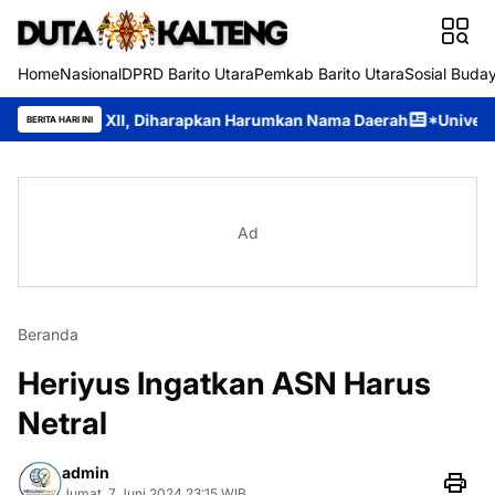
Home
Nasional
DPRD Barito Utara
Pemkab Barito Utara
Sosial Buda
l XII, Diharapkan Harumkan Nama Daerah
*Universitas Palangk
BERITA HARI INI
Ad
Beranda
Heriyus Ingatkan ASN Harus
Netral
admin
Jumat, 7 Juni 2024 23:15 WIB