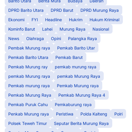
Barito Utara
Berita Mura
Budaya
Daerah
DPRD Barito Utara
DPRD Barut
DPRD Murung Raya
Ekonomi
FYI
Headline
Hukrim
Hukum Kriminal
Kominfo Barut
Lahei
Murung Raya
Nasional
News
Olahraga
Opini
Palangka Raya
Pembak Murung raya
Pemkab Barito Utar
Pemkab Barito Utara
Pemkab Barut
Pemkab Murung ray
pemkab murung raya
pemkab Murung raya
pemkab Murung Raya
Pemkab murung raya
Pemkab Murung raya
Pemkab Murung Raya
Pemkab Murung Raya 4
Pemkab Puruk Cahu
Pemkaburung raya
Penkab Murung raya
Peristiwa
Polda Kalteng
Polri
Polsek Teweh Timur
Seputar Berita Murung Raya