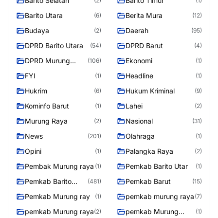
Barito Selatan
Barito Timur
(2)
(1)
Barito Utara
Berita Mura
(6)
(12)
Budaya
Daerah
(2)
(95)
DPRD Barito Utara
DPRD Barut
(54)
(4)
DPRD Murung
Ekonomi
(106)
(1)
Raya
FYI
Headline
(1)
(1)
Hukrim
Hukum Kriminal
(6)
(9)
Kominfo Barut
Lahei
(1)
(2)
Murung Raya
Nasional
(2)
(31)
News
Olahraga
(201)
(1)
Opini
Palangka Raya
(1)
(2)
Pembak Murung raya
Pemkab Barito Utar
(1)
(1)
Pemkab Barito
Pemkab Barut
(481)
(15)
Utara
Pemkab Murung ray
pemkab murung raya
(1)
(7)
pemkab Murung raya
pemkab Murung
(2)
(1)