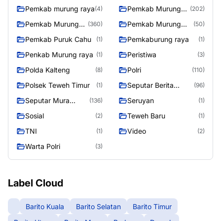
Raya
Pemkab murung raya
Pemkab Murung
(4)
(202)
raya
Pemkab Murung
Pemkab Murung
(360)
(50)
Raya
Raya 4
Pemkab Puruk Cahu
Pemkaburung raya
(1)
(1)
Penkab Murung raya
Peristiwa
(1)
(3)
Polda Kalteng
Polri
(8)
(110)
Polsek Teweh Timur
Seputar Berita
(1)
(96)
Murung Raya
Seputar Mura
Seruyan
(136)
(1)
Seasen 2
Sosial
Teweh Baru
(2)
(1)
TNI
Video
(1)
(2)
Warta Polri
(3)
Label Cloud
Barito Kuala
Barito Selatan
Barito Timur